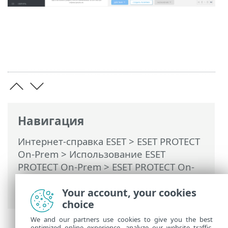
Навигация
Интернет-справка ESET
>
ESET PROTECT
On-Prem
>
Использование ESET
PROTECT On-Prem
>
ESET PROTECT On-
Prem Главное меню
>
Политики
>
Управление политиками
Your account, your cookies
choice
We and our partners use cookies to give you the best
optimized online experience, analyze our website traffic,