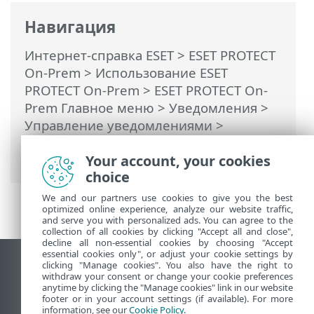
Навигация
Интернет-справка ESET
>
ESET PROTECT
On-Prem
>
Использование ESET
PROTECT On-Prem
>
ESET PROTECT On-
Prem Главное меню
>
Уведомления
>
Управление уведомлениями
>
События на управляемых компьютерах
Your account, your cookies
или группах
choice
We and our partners use cookies to give you the best
optimized online experience, analyze our website traffic,
and serve you with personalized ads. You can agree to the
collection of all cookies by clicking "Accept all and close",
decline all non-essential cookies by choosing "Accept
essential cookies only", or adjust your cookie settings by
clicking "Manage cookies". You also have the right to
Использовать сайт для ПК
withdraw your consent or change your cookie preferences
End of Life
anytime by clicking the "Manage cookies" link in our website
footer or in your account settings (if available). For more
База знаний ESET
information, see our
Cookie Policy
.