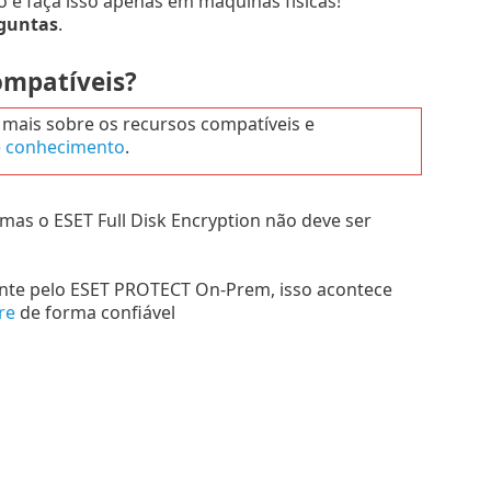
o e faça isso apenas em máquinas físicas!
guntas
.
ompatíveis?
mais sobre os recursos compatíveis e
e conhecimento
.
 mas o ESET Full Disk Encryption não deve ser
ente pelo ESET PROTECT On-Prem, isso acontece
re
de forma confiável