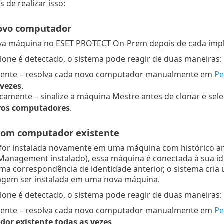
 de realizar isso:
ovo computador
va máquina no ESET PROTECT On-Prem depois de cada imp
one é detectado, o sistema pode reagir de duas maneiras:
nte – resolva cada novo computador manualmente em
Pe
 vezes
.
amente – sinalize a máquina Mestre antes de clonar e sel
vos computadores
.
com computador existente
for instalada novamente em uma máquina com histórico an
Management instalado), essa máquina é conectada à sua i
ma correspondência de identidade anterior, o sistema cr
agem ser instalada em uma nova máquina.
one é detectado, o sistema pode reagir de duas maneiras:
nte – resolva cada novo computador manualmente em
Pe
or existente todas as vezes
.