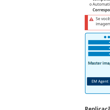
Automatic
o
Correspo
Se você
imagem 
Replicaç