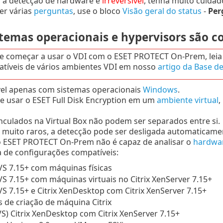
r a detecção de hardware é
irreversível
, tenha muito cuidad
er várias
perguntas
, use o bloco
Visão geral do status
-
Per
stemas operacionais e hypervisors são c
e começar a usar o VDI com o ESET PROTECT On-Prem, leia 
tíveis de vários ambientes VDI em nosso
artigo da Base d
el apenas com sistemas operacionais
Windows
.
e usar o ESET Full Disk Encryption em um
ambiente virtual
,
nculados na Virtual Box não podem ser separados entre si.
 muito raros, a detecção pode ser desligada automaticam
 ESET PROTECT On-Prem não é capaz de analisar o
hardwa
ta de configurações compatíveis:
PVS 7.15+ com máquinas físicas
PVS 7.15+ com máquinas virtuais no Citrix XenServer 7.15+
PVS 7.15+ e Citrix XenDesktop com Citrix XenServer 7.15+
s de criação de máquina Citrix
S) Citrix XenDesktop com Citrix XenServer 7.15+