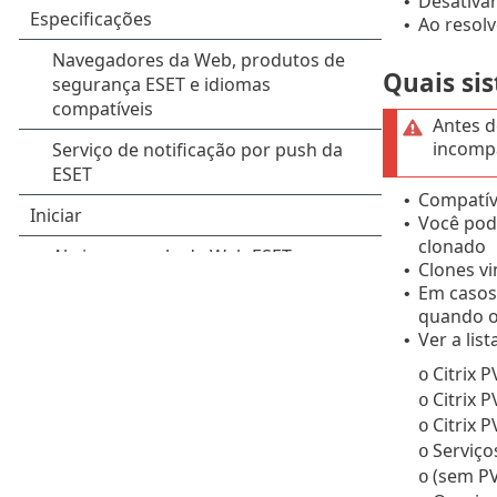
Desativa
•
Ao resolv
•
Quais si
Antes d
incompa
Compatív
•
Você pod
•
clonado
Clones vi
•
Em casos
•
quando o
Ver a lis
•
Citrix 
o
Citrix 
o
Citrix 
o
Serviço
o
(sem PV
o