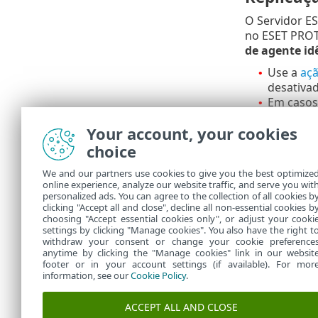
O Servidor ES
no ESET PROT
de agente id
Use a
açã
•
desativa
Em casos
•
acontecer
Your account, your cookies
Execute 
•
hardwar
choice
We and our partners use cookies to give you the best optimize
Solução 
online experience, analyze our website traffic, and serve you wit
personalized ads. You can agree to the collection of all cookies b
Se você tive
clicking "Accept all and close", decline all non-essential cookies b
choosing "Accept essential cookies only", or adjust your cooki
settings by clicking "Manage cookies". You also have the right t
withdraw your consent or change your cookie preference
anytime by clicking the "Manage cookies" link in our websit
footer or in your account settings (if available). For mor
information, see our
Cookie Policy
.
ACCEPT ALL AND CLOSE