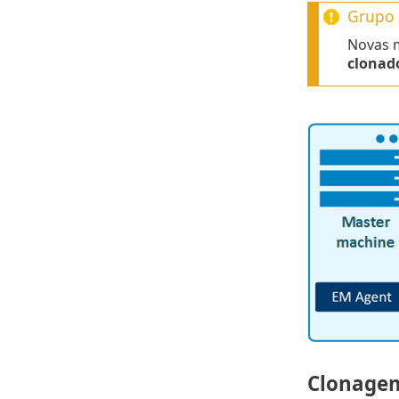
Grupo 
Novas m
clonad
Clonagem