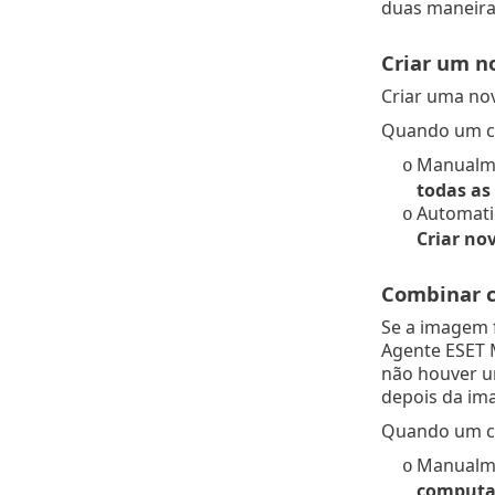
duas maneiras
Criar um n
Criar uma no
Quando um cl
Manualme
o
todas as
Automatic
o
Criar no
Combinar 
Se a imagem 
Agente ESET 
não houver u
depois da im
Quando um cl
Manualme
o
computad