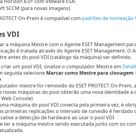
a Horizon 8.0+ com VMware ESXi
ft SCCM (para novas imagens)
ROTECT On-Prem é compatível com
padrões de nomeação 
s VDI
ar a máquina Mestre com o Agente ESET Management para 
icação é tratada através do Agente ESET Management. O A
e antes do pool VDI (catálogo da máquina) ser definido.
 criar um pool VDI, sinalize o computador Mestre em
Detal
em seguida selecione
Marcar como Mestre para clonagem
e
putador mestre for removido do ESET PROTECT On-Prem, a 
 e novas máquinas do pool obterão uma nova identidade a 
o Web Console)
a máquina do pool VDI conecta pela primeira vez, é obrig
s primeiras replicações o intervalo de conexão é herdado
sative a detecção de hardware ao usar o pool VDI
e ter a máquina mestre sendo executada junto com os comp
tualizada.