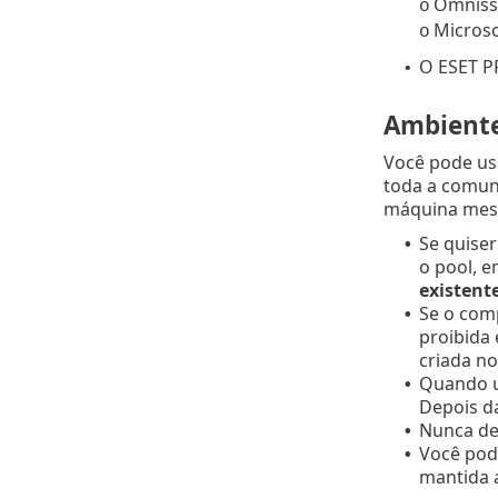
Omniss
o
Microso
o
O ESET P
•
Ambiente
Você pode us
toda a comun
máquina mestr
Se quiser
•
o pool, 
existent
Se o com
•
proibida
criada n
Quando um
•
Depois da
Nunca de
•
Você pod
•
mantida a