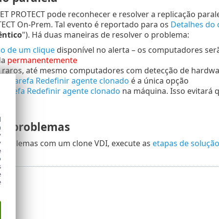
ET PROTECT pode reconhecer e resolver a replicação paral
ECT On-Prem. Tal evento é reportado para os
Detalhes do
êntico
"). Há duas maneiras de resolver o problema:
o de um clique
disponível no alerta – os computadores ser
da
permanentemente
 raros, até mesmo computadores com detecção de hardware
, a
tarefa Redefinir agente clonado
é a única opção
a
tarefa Redefinir agente clonado
na máquina. Isso evitará q
e
d
de problemas
h
y
r problemas com um clone VDI, execute as
etapas de soluçã
y
e
o
s
e
e