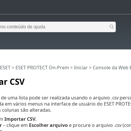
 ESET
>
ESET PROTECT On-Prem
>
Iniciar
>
Console da Web 
ar CSV
de uma lista pode ser realizada usando o arquivo
.csv
pers
da em vários menus na interface de usuário do ESET PROT
 colunas são alteradas.
em
Importar CSV
.
r
– clique em
Escolher arquivo
e procure o arquivo
.csv
(com