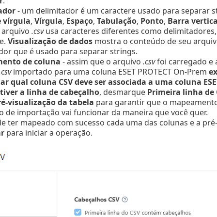
r
.
ador
- um delimitador é um caractere usado para separar st
 vírgula
,
Vírgula
,
Espaço
,
Tabulação
,
Ponto
,
Barra vertica
u arquivo
.csv
usa caracteres diferentes como delimitadores, 
e.
Visualização de dados
mostra o conteúdo de seu arqui
dor que é usado para separar strings.
ento de coluna
- assim que o arquivo
.csv
foi carregado e
.csv
importado para uma coluna ESET PROTECT On-Prem
ex
nar qual coluna CSV deve ser associada a uma coluna ES
tiver a linha de cabeçalho
, desmarque
Primeira linha de
ré-visualização da tabela
para garantir que o mapeamento 
 de importação vai funcionar da maneira que você quer.
e ter mapeado com sucesso cada uma das colunas e a pré-v
r
para iniciar a operação.