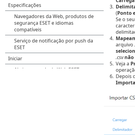
Carrega
3.
Delimit
(
Ponto e
Se o se
caracter
delimita
4.
Mapeam
arquivo
selecio
.csv
não 
5.
Veja a
P
operação
6.
Depois d
Importa