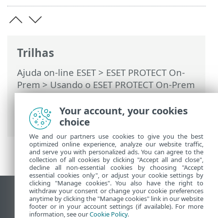
Trilhas
Ajuda on-line ESET
>
ESET PROTECT On-
Prem
>
Usando o ESET PROTECT On-Prem
>
ESET PROTECT On-Prem Menu principal
>
Mais
>
Modelos de grupo dinâmico
>
Your account, your cookies
Novo modelo de grupo dinâmico
choice
We and our partners use cookies to give you the best
optimized online experience, analyze our website traffic,
and serve you with personalized ads. You can agree to the
collection of all cookies by clicking "Accept all and close",
decline all non-essential cookies by choosing "Accept
essential cookies only", or adjust your cookie settings by
clicking "Manage cookies". You also have the right to
withdraw your consent or change your cookie preferences
Ver site para desktop
anytime by clicking the "Manage cookies" link in our website
footer or in your account settings (if available). For more
End of Life
information, see our
Cookie Policy
.