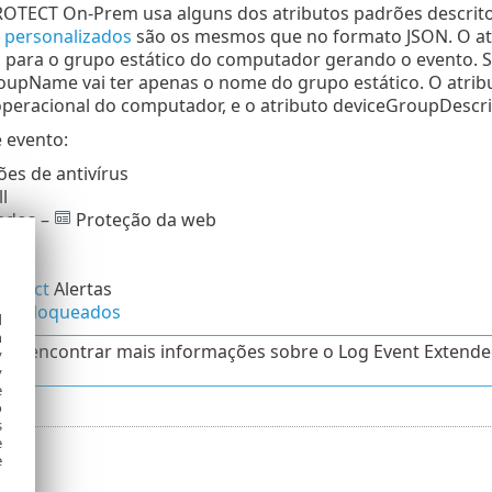
ROTECT On-Prem usa alguns dos atributos padrões descrit
s personalizados
são os mesmos que no formato JSON. O a
 para o grupo estático do computador gerando o evento. S
oupName vai ter apenas o nome do grupo estático. O atr
peracional do computador, e o atributo deviceGroupDescri
 evento:
es de antivírus
l
rados –
Proteção da web
nspect
Alertas
os bloqueados
d
h
de encontrar mais informações sobre o Log Event Extende
y
y
e
o
s
e
e