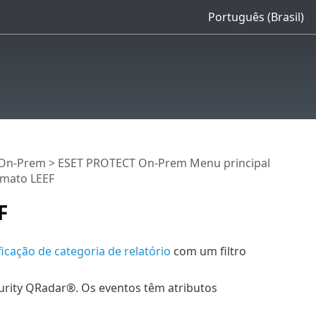
Português (Brasil)
 On-Prem
>
ESET PROTECT On-Prem Menu principal
rmato LEEF
F
ficação de categoria de relatório
com um filtro
rity QRadar®. Os eventos têm atributos