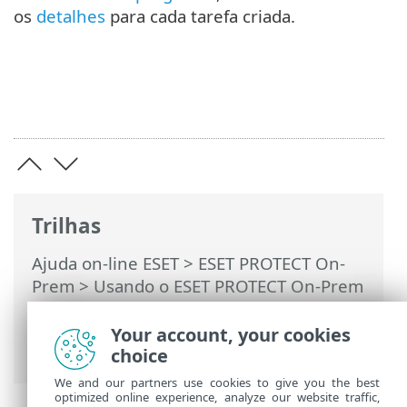
os
detalhes
para cada tarefa criada.
Trilhas
Ajuda on-line ESET
>
ESET PROTECT On-
Prem
>
Usando o ESET PROTECT On-Prem
>
ESET PROTECT On-Prem Menu principal
>
Tarefas
>
Tarefas de cliente
> Isolar
Your account, your cookies
computador da rede
choice
We and our partners use cookies to give you the best
optimized online experience, analyze our website traffic,