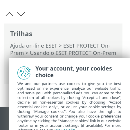
Trilhas
Ajuda on-line ESET
>
ESET PROTECT On-
Prem
>
Usando o ESET PROTECT On-Prem
>
ESET PROTECT On-Prem Menu principal
>
Relatórios
> Criar um novo modelo de
Your account, your cookies
relatório
choice
We and our partners use cookies to give you the best
optimized online experience, analyze our website traffic,
and serve you with personalized ads. You can agree to the
collection of all cookies by clicking "Accept all and close",
decline all non-essential cookies by choosing "Accept
essential cookies only", or adjust your cookie settings by
clicking "Manage cookies". You also have the right to
withdraw your consent or change your cookie preferences
Ver site para desktop
anytime by clicking the "Manage cookies" link in our website
footer or in your account settings (if available). For more
End of Life