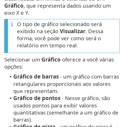
Gráfico
, que representa dados usando um
eixo X e Y.
O tipo de gráfico selecionado será
exibido na seção
Visualizar
. Dessa
forma, você pode ver como será o
relatório em tempo real.
Selecionar um
Gráfico
oferece a você várias
opções:
Gráfico de barras
- um gráfico com barras
•
retangulares proporcionais aos valores
que representam.
Gráfico de pontos
- Nesse gráfico, são
•
usados pontos para exibir valores
quantitativas (semelhante a um gráfico de
barras).
Gráfico de pizza
- um gráfico de pizza é
•