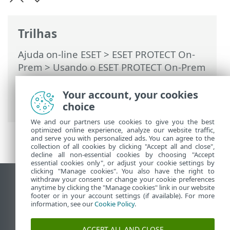
Trilhas
Ajuda on-line ESET
>
ESET PROTECT On-
Prem
>
Usando o ESET PROTECT On-Prem
>
ESET PROTECT On-Prem Menu principal
>
Tarefas
>
Tarefas de cliente
> Verificar
Your account, your cookies
se há atualização do produto
choice
We and our partners use cookies to give you the best
optimized online experience, analyze our website traffic,
and serve you with personalized ads. You can agree to the
collection of all cookies by clicking "Accept all and close",
decline all non-essential cookies by choosing "Accept
essential cookies only", or adjust your cookie settings by
clicking "Manage cookies". You also have the right to
withdraw your consent or change your cookie preferences
Ver site para desktop
anytime by clicking the "Manage cookies" link in our website
footer or in your account settings (if available). For more
End of Life
information, see our
Cookie Policy
.
Base de conhecimento ESET
Fórum ESET
ACCEPT ALL AND CLOSE