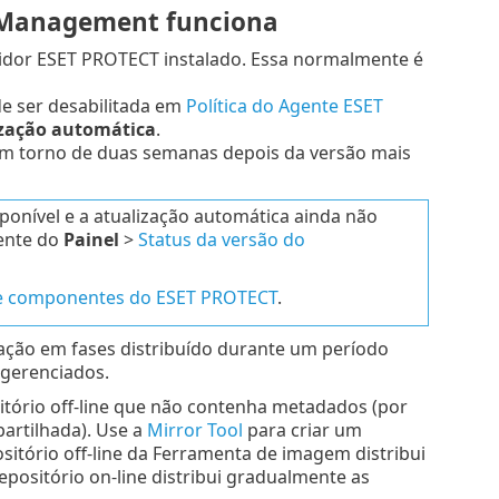
 Management funciona
vidor ESET PROTECT instalado. Essa normalmente é
de ser desabilitada em
Política do Agente ESET
ização automática
.
m torno de duas semanas depois da versão mais
nível e a atualização automática ainda não
mente do
Painel
>
Status da versão do
de componentes do ESET PROTECT
.
ação em fases distribuído durante um período
 gerenciados.
itório off-line que não contenha metadados (por
artilhada). Use a
Mirror Tool
para criar um
sitório off-line da Ferramenta de imagem distribui
positório on-line distribui gradualmente as