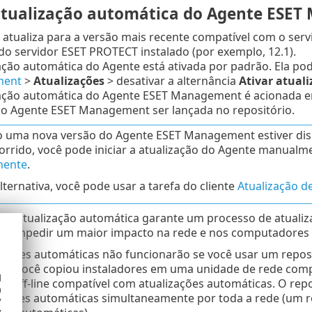
tualização automática do Agente ESET
 atualiza para a versão mais recente compatível com o ser
do servidor ESET PROTECT instalado (por exemplo, 12.1).
ação automática do Agente está ativada por padrão. Ela po
ent
>
Atualizações
> desativar a alternância
Ativar atual
zação automática do Agente ESET Management é acionada e
do Agente ESET Management ser lançada no repositório.
uma nova versão do Agente ESET Management estiver dispo
corrido, você pode iniciar a atualização do Agente manual
ente
.
ternativa, você pode usar a tarefa do cliente
Atualização 
 da atualização automática garante um processo de atualiz
ara impedir um maior impacto na rede e nos computadores
zações automáticas não funcionarão se você usar um repos
 se você copiou instaladores em uma unidade de rede comp
d
io off-line compatível com atualizações automáticas. O repo
h
zações automáticas simultaneamente por toda a rede (um re
y
y