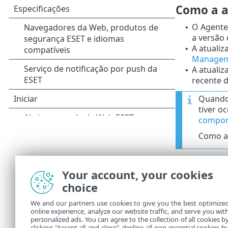
Como a a
O Agente
•
a versão 
A atualiz
•
Managem
A atuali
•
recente 
Quando 
tiver o
compon
Como al
O design
•
maior, p
Your account, your cookies
choice
As atuali
•
exemplo,
We and our partners use cookies to give you the best optimize
repositór
online experience, analyze our website traffic, and serve you wit
as atuali
personalized ads. You can agree to the collection of all cookies b
clicking "Accept all and close", decline all non-essential cookies b