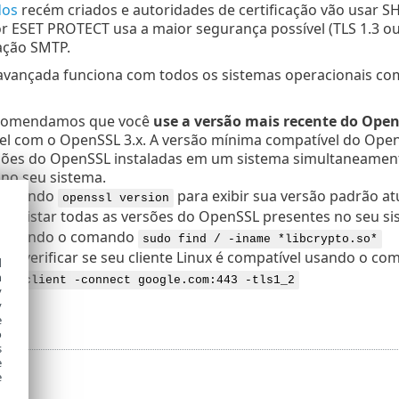
dos
recém criados e autoridades de certificação vão usar SH
r ESET PROTECT usa a maior segurança possível (TLS 1.3 o
ção SMTP.
avançada funciona com todos os sistemas operacionais com
comendamos que você
use a versão mais recente do
Open
l com o OpenSSL 3.x. A versão mínima compatível do OpenS
sões do OpenSSL instaladas em um sistema simultaneament
no seu sistema.
comando
para exibir sua versão padrão atu
openssl version
de listar todas as versões do
OpenSSL
presentes no seu si
as usando o comando
sudo find / -iname *libcrypto.so*
de verificar se seu cliente Linux é compatível usando o co
d
h
l s_client -connect google.com:443 -tls1_2
y
y
e
o
s
e
e