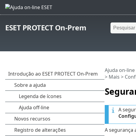
ESET PROTECT On-Prem
Ajuda on-line
>
Mais
>
Conf
Segura
A segur
Config
A segurança 