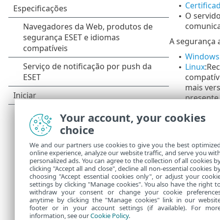
Certifica
•
O servido
•
comunica
A segurança 
Windows
•
Linux
:
Re
•
compatíve
mais ver
presente 
Use o 
o
Your account, your cookies
Você po
o
choice
listad
Você po
o
We and our partners use cookies to give you the best optimize
online experience, analyze our website traffic, and serve you wit
openss
personalized ads. You can agree to the collection of all cookies b
macOS
clicking "Accept all and close", decline all non-essential cookies b
•
choosing "Accept essential cookies only", or adjust your cooki
settings by clicking "Manage cookies". You also have the right t
withdraw your consent or change your cookie preference
anytime by clicking the "Manage cookies" link in our websit
footer or in your account settings (if available). For mor
information, see our
Cookie Policy
.