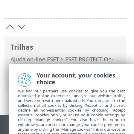
Trilhas
Ajuda on-line ESET
>
ESET PROTECT On-
Prem
>
Usando o ESET PROTECT On-Prem
>
ESET PROTECT On-Prem Menu principal
Your account, your cookies
>
Mais
> Usuários do computador
choice
We and our partners use cookies to give you the best
optimized online experience, analyze our website traffic,
and serve you with personalized ads. You can agree to the
collection of all cookies by clicking "Accept all and close",
decline all non-essential cookies by choosing "Accept
essential cookies only", or adjust your cookie settings by
clicking "Manage cookies". You also have the right to
withdraw your consent or change your cookie preferences
Ver site para desktop
anytime by clicking the "Manage cookies" link in our website