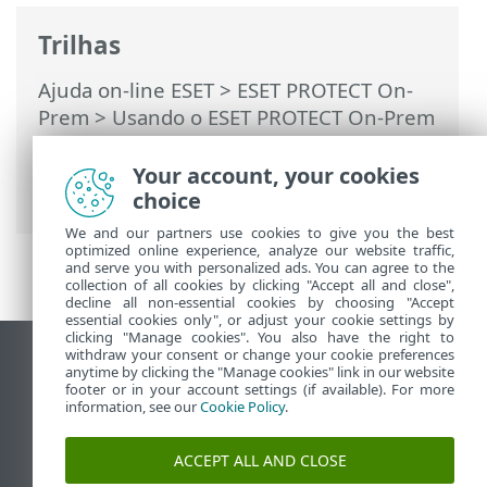
Trilhas
Ajuda on-line ESET
>
ESET PROTECT On-
Prem
>
Usando o ESET PROTECT On-Prem
>
ESET PROTECT On-Prem Menu principal
>
Computadores
>
Grupos
>
Grupos
Your account, your cookies
estáticos
> Exportar grupos estáticos
choice
We and our partners use cookies to give you the best
optimized online experience, analyze our website traffic,
and serve you with personalized ads. You can agree to the
collection of all cookies by clicking "Accept all and close",
decline all non-essential cookies by choosing "Accept
essential cookies only", or adjust your cookie settings by
clicking "Manage cookies". You also have the right to
withdraw your consent or change your cookie preferences
Ver site para desktop
anytime by clicking the "Manage cookies" link in our website
footer or in your account settings (if available). For more
End of Life
information, see our
Cookie Policy
.
Base de conhecimento ESET
Fórum ESET
ACCEPT ALL AND CLOSE
ESET Status Portal