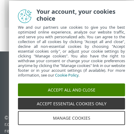
remota
>
ESET Remote Deployment Tool
> Selecione computadores a partir do
Your account, your cookies
Active Directory
choice
We and our partners use cookies to give you the best
optimized online experience, analyze our website traffic,
and serve you with personalized ads. You can agree to the
collection of all cookies by clicking "Accept all and close",
decline all non-essential cookies by choosing "Accept
essential cookies only", or adjust your cookie settings by
clicking "Manage cookies". You also have the right to
withdraw your consent or change your cookie preferences
Ver site para desktop
anytime by clicking the "Manage cookies" link in our website
footer or in your account settings (if available). For more
End of Life
information, see our
Cookie Policy
.
Base de conhecimento ESET
Fórum ESET
ACCEPT ALL AND CLOSE
ESET Status Portal
Suporte regional
ACCEPT ESSENTIAL COOKIES ONLY
© 1992 - 2026 ESET, spol. s
Gerenciar cookies
MANAGE COOKIES
r.o. - Todos os direitos
Política de cookies
reservados.