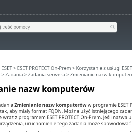
 ESET
>
ESET PROTECT On-Prem
>
Korzystanie z usługi ES
e
>
Zadania
>
Zadania serwera
> Zmienianie nazw kompute
anie nazw komputerów
zadania
Zmienianie nazw komputerów
w programie ESET 
ak, aby miały format FQDN. Można użyć istniejącego zadan
e wraz z programem ESET PROTECT On-Prem. Jeśli nazwa urzą
urządzenia, uruchomienie tego zadania może spowodować 