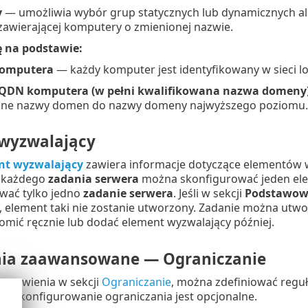
y
— umożliwia wybór grup statycznych lub dynamicznych al
zawierającej komputery o zmienionej nazwie.
 na podstawie:
omputera
— każdy komputer jest identyfikowany w sieci l
QDN komputera (w pełni kwalifikowana nazwa domeny
ne nazwy domen do nazwy domeny najwyższego poziomu.
wyzwalający
nt wyzwalający
zawiera informacje dotyczące elementów w
 każdego
zadania serwera
można skonfigurować jeden ele
wać tylko jedno
zadanie serwera
. Jeśli w sekcji
Podstawow
, element taki nie zostanie utworzony. Zadanie można utw
mić ręcznie lub dodać element wyzwalający później.
ia zaawansowane — Ograniczanie
ustawienia w sekcji
Ograniczanie
, można zdefiniować reg
. Skonfigurowanie ograniczania jest opcjonalne.