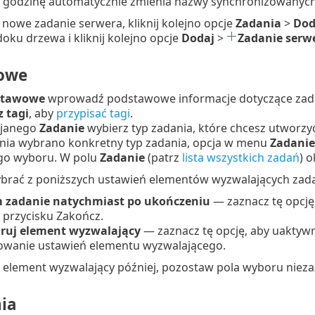
o godzinę automatycznie zmienia nazwy synchronizowany
nowe zadanie serwera, kliknij kolejno opcje
Zadania
>
Dod
oku drzewa i kliknij kolejno opcje
Dodaj
>
Zadanie serw
owe
stawowe
wprowadź podstawowe informacje dotyczące zadan
 tagi
, aby
przypisać tagi
.
ijanego
Zadanie
wybierz typ zadania, które chcesz utworzyć
ia wybrano konkretny typ zadania, opcja w menu
Zadanie
go wyboru. W polu
Zadanie
(patrz
lista wszystkich zadań
) 
brać z poniższych ustawień elementów wyzwalających zada
 zadanie natychmiast po ukończeniu
— zaznacz tę opcję
u przycisku Zakończ.
ruj element wyzwalający
— zaznacz tę opcję, aby uaktywn
owanie ustawień elementu wyzwalającego.
 element wyzwalający później, pozostaw pola wyboru niez
ia