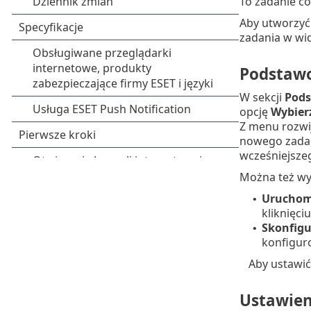
To zadanie c
Aby utworzyć 
zadania w wid
Podstaw
W sekcji
Pod
opcję
Wybierz
Z menu rozw
nowego zadan
wcześniejsze
Można też wy
Uruchom
•
kliknięci
Skonfigu
•
konfigur
Aby ustawić
Ustawien