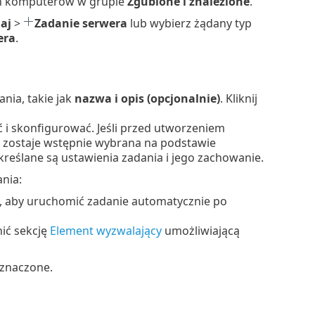
ch komputerów w grupie
Zgubione i znalezione
.
aj
>
Zadanie serwera
lub wybierz żądany typ
era
.
ia, takie jak
nazwa i opis (opcjonalnie)
. Kliknij
 i skonfigurować. Jeśli przed utworzeniem
zostaje wstępnie wybrana na podstawie
określane są ustawienia zadania i jego zachowanie.
nia:
, aby uruchomić zadanie automatycznie po
ić sekcję
Element wyzwalający
umożliwiającą
aznaczone.