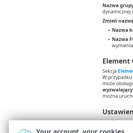
Nazwa grup
dynamicznej 
Zmień nazwę
Nazwa k
•
Nazwa F
•
wymienia
Element 
Sekcja
Eleme
W przypadku
może obsługi
wyzwalający
można urucho
Ustawien
Konfigurując 
wyzwalającego
Your account, your cookies