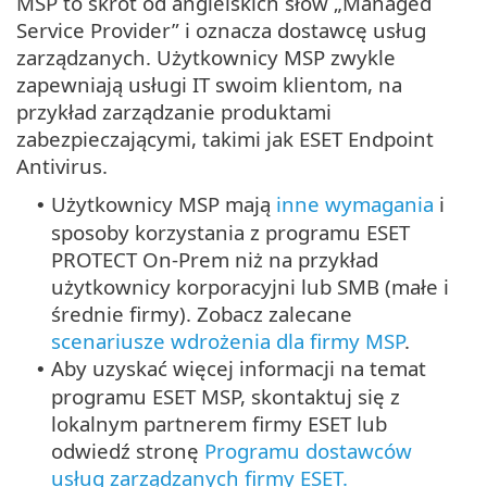
MSP to skrót od angielskich słów „Managed
Service Provider” i oznacza dostawcę usług
zarządzanych. Użytkownicy MSP zwykle
zapewniają usługi IT swoim klientom, na
przykład zarządzanie produktami
zabezpieczającymi, takimi jak ESET Endpoint
Antivirus.
Użytkownicy MSP mają
inne wymagania
i
•
sposoby korzystania z programu ESET
PROTECT On-Prem niż na przykład
użytkownicy korporacyjni lub SMB (małe i
średnie firmy). Zobacz zalecane
scenariusze wdrożenia dla firmy MSP
.
Aby uzyskać więcej informacji na temat
•
programu ESET MSP, skontaktuj się z
lokalnym partnerem firmy ESET lub
odwiedź stronę
Programu dostawców
usług zarządzanych firmy ESET.