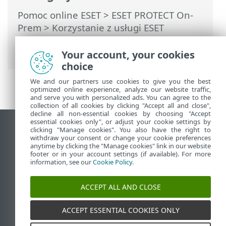
Pomoc online ESET
>
ESET PROTECT On-
Prem
>
Korzystanie z usługi ESET
PROTECT On-Prem
> ESET PROTECT On-
Prem dla dostawców usług zarządzanych
Your account, your cookies
choice
We and our partners use cookies to give you the best
optimized online experience, analyze our website traffic,
and serve you with personalized ads. You can agree to the
collection of all cookies by clicking "Accept all and close",
decline all non-essential cookies by choosing "Accept
essential cookies only", or adjust your cookie settings by
Wyświetl witrynę internetową dla
clicking "Manage cookies". You also have the right to
withdraw your consent or change your cookie preferences
komputerów
anytime by clicking the "Manage cookies" link in our website
footer or in your account settings (if available). For more
End of Life
information, see our
Cookie Policy
.
Baza wiedzy ESET
Forum ESET
ACCEPT ALL AND CLOSE
ESET Status Portal
Pomoc regionalna
ACCEPT ESSENTIAL COOKIES ONLY