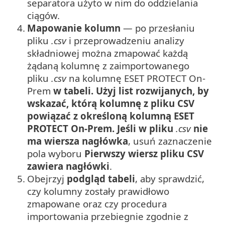
separatora użyto w nim do oddzielania
ciągów.
4.
Mapowanie kolumn
— po przesłaniu
pliku
.csv
i przeprowadzeniu analizy
składniowej można zmapować każdą
żądaną kolumnę z zaimportowanego
pliku
.csv
na kolumnę ESET PROTECT On-
Prem
w tabeli. Użyj list rozwijanych, by
wskazać, którą kolumnę z pliku CSV
powiązać z określoną kolumną ESET
PROTECT On-Prem. Jeśli w pliku
.csv
nie
ma wiersza nagłówka
, usuń zaznaczenie
pola wyboru
Pierwszy wiersz pliku CSV
zawiera nagłówki
.
5.
Obejrzyj
podgląd tabeli
, aby sprawdzić,
czy kolumny zostały prawidłowo
zmapowane oraz czy procedura
importowania przebiegnie zgodnie z