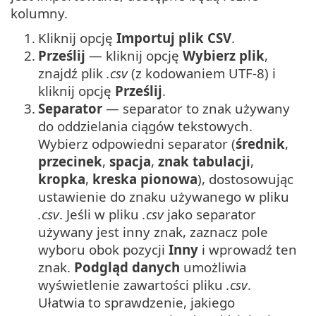
kolumny.
1.
Kliknij opcję
Importuj plik CSV
.
2.
Prześlij
— kliknij opcję
Wybierz plik
,
znajdź plik
.csv
(z kodowaniem UTF-8) i
kliknij opcję
Prześlij
.
3.
Separator
— separator to znak używany
do oddzielania ciągów tekstowych.
Wybierz odpowiedni separator (
średnik
,
przecinek
,
spacja
,
znak tabulacji
,
kropka
,
kreska pionowa
), dostosowując
ustawienie do znaku używanego w pliku
.csv
. Jeśli w pliku
.csv
jako separator
używany jest inny znak, zaznacz pole
wyboru obok pozycji
Inny
i wprowadź ten
znak.
Podgląd danych
umożliwia
wyświetlenie zawartości pliku
.csv
.
Ułatwia to sprawdzenie, jakiego