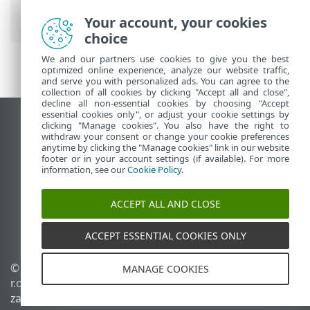
klienta
> Wyczyść pamięć podręczną ESET
Bridge
Your account, your cookies
choice
We and our partners use cookies to give you the best
optimized online experience, analyze our website traffic,
and serve you with personalized ads. You can agree to the
collection of all cookies by clicking "Accept all and close",
decline all non-essential cookies by choosing "Accept
essential cookies only", or adjust your cookie settings by
Wyświetl witrynę internetową dla
clicking "Manage cookies". You also have the right to
withdraw your consent or change your cookie preferences
komputerów
anytime by clicking the "Manage cookies" link in our website
footer or in your account settings (if available). For more
End of Life
information, see our
Cookie Policy
.
Baza wiedzy ESET
Forum ESET
ACCEPT ALL AND CLOSE
ESET Status Portal
Pomoc regionalna
ACCEPT ESSENTIAL COOKIES ONLY
© 1992 - 2026 ESET, spol. s
Zarządzaj plikami cookie
MANAGE COOKIES
r.o. – Wszelkie prawa
Polityka dotycząca plików
zastrzeżone.
cookie