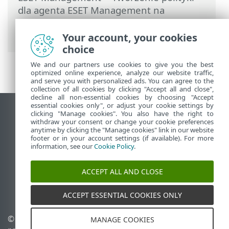
dla agenta ESET Management na
potrzeby połączenia z nowym serwerem
ESET PROTECT
Your account, your cookies
choice
We and our partners use cookies to give you the best
optimized online experience, analyze our website traffic,
and serve you with personalized ads. You can agree to the
collection of all cookies by clicking "Accept all and close",
decline all non-essential cookies by choosing "Accept
essential cookies only", or adjust your cookie settings by
Wyświetl witrynę internetową dla
clicking "Manage cookies". You also have the right to
withdraw your consent or change your cookie preferences
komputerów
anytime by clicking the "Manage cookies" link in our website
footer or in your account settings (if available). For more
End of Life
information, see our
Cookie Policy
.
Baza wiedzy ESET
Forum ESET
ACCEPT ALL AND CLOSE
ESET Status Portal
Pomoc regionalna
ACCEPT ESSENTIAL COOKIES ONLY
© 1992 - 2026 ESET, spol. s
Zarządzaj plikami cookie
MANAGE COOKIES