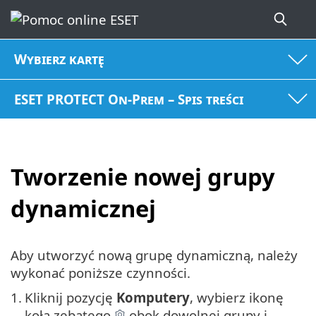
Wybierz kartę
ESET PROTECT On-Prem – Spis treści
Tworzenie nowej grupy
dynamicznej
Aby utworzyć nową grupę dynamiczną, należy
wykonać poniższe czynności.
1.
Kliknij pozycję
Komputery
, wybierz ikonę
koła zębatego
obok dowolnej grupy i