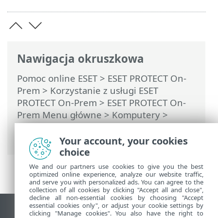
Nawigacja okruszkowa
Pomoc online ESET
>
ESET PROTECT On-
Prem
>
Korzystanie z usługi ESET
PROTECT On-Prem
>
ESET PROTECT On-
Prem Menu główne
>
Komputery
>
Grupy
>
Grupy dynamiczne
> Tworzenie
nowej grupy dynamicznej
Your account, your cookies
choice
We and our partners use cookies to give you the best
optimized online experience, analyze our website traffic,
and serve you with personalized ads. You can agree to the
collection of all cookies by clicking "Accept all and close",
decline all non-essential cookies by choosing "Accept
essential cookies only", or adjust your cookie settings by
Wyświetl witrynę internetową dla
clicking "Manage cookies". You also have the right to