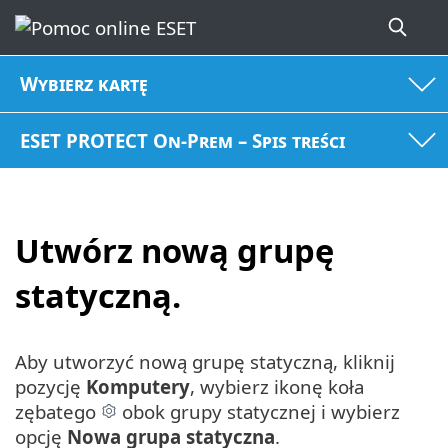
Wybierz kartę
ESET PROTECT On-Prem – Spis treści
Utwórz nową grupę
statyczną.
Aby utworzyć nową grupę statyczną, kliknij
pozycję
Komputery
, wybierz ikonę koła
zębatego
obok grupy statycznej i wybierz
opcję
Nowa grupa statyczna
.