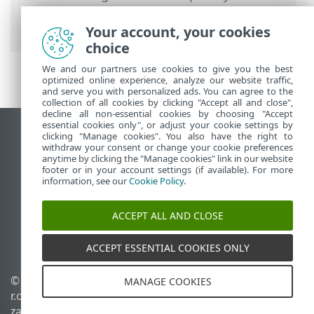
Grupy
>
Grupy statyczne
> Utwórz nową
grupę statyczną.
Your account, your cookies
choice
We and our partners use cookies to give you the best
optimized online experience, analyze our website traffic,
and serve you with personalized ads. You can agree to the
collection of all cookies by clicking "Accept all and close",
decline all non-essential cookies by choosing "Accept
essential cookies only", or adjust your cookie settings by
Wyświetl witrynę internetową dla
clicking "Manage cookies". You also have the right to
withdraw your consent or change your cookie preferences
komputerów
anytime by clicking the "Manage cookies" link in our website
footer or in your account settings (if available). For more
End of Life
information, see our
Cookie Policy
.
Baza wiedzy ESET
Forum ESET
ACCEPT ALL AND CLOSE
ESET Status Portal
Pomoc regionalna
ACCEPT ESSENTIAL COOKIES ONLY
© 1992 - 2026 ESET, spol. s
Zarządzaj plikami cookie
MANAGE COOKIES
r.o. – Wszelkie prawa
Polityka dotycząca plików
zastrzeżone.
cookie