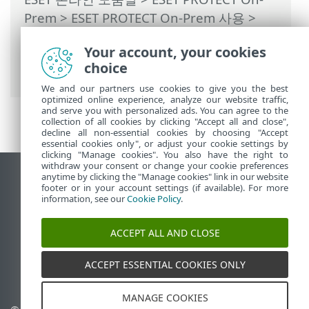
Prem
>
ESET PROTECT On-Prem 사용
>
ESET PROTECT On-Prem 기본 메뉴
>
자세
Your account, your cookies
히
>
동적 그룹 템플릿
> 동적 그룹 템플릿 -
choice
예
We and our partners use cookies to give you the best
optimized online experience, analyze our website traffic,
and serve you with personalized ads. You can agree to the
collection of all cookies by clicking "Accept all and close",
decline all non-essential cookies by choosing "Accept
essential cookies only", or adjust your cookie settings by
clicking "Manage cookies". You also have the right to
withdraw your consent or change your cookie preferences
anytime by clicking the "Manage cookies" link in our website
데스크톱 사이트 보기
footer or in your account settings (if available). For more
End of Life
information, see our
Cookie Policy
.
ESET 지식 베이스
ACCEPT ALL AND CLOSE
ESET 포럼
ESET Status Portal
ACCEPT ESSENTIAL COOKIES ONLY
국가별 지원
MANAGE COOKIES