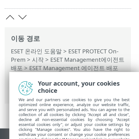
이동 경로
ESET 온라인 도움말
>
ESET PROTECT On-
Prem
>
시작
>
ESET Management에이전트
배포
>
ESET Management 에이전트 배포
시나리오의 예
> ESET Management 에이전
Your account, your cookies
트를 도메인에 가입된 대상에 배포하는 시나
choice
리오의 예
We and our partners use cookies to give you the best
optimized online experience, analyze our website traffic,
and serve you with personalized ads. You can agree to the
collection of all cookies by clicking "Accept all and close",
decline all non-essential cookies by choosing "Accept
essential cookies only", or adjust your cookie settings by
clicking "Manage cookies". You also have the right to
withdraw your consent or change your cookie preferences