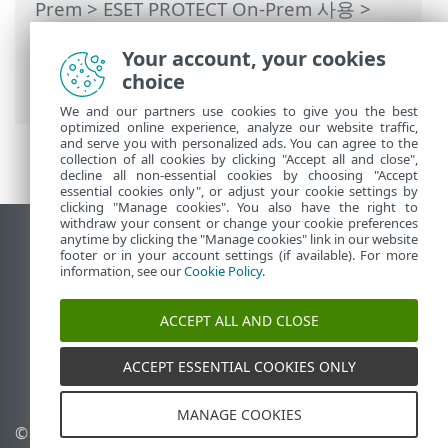
Prem
>
ESET PROTECT On-Prem 사용
>
ESET PROTECT On-Prem 기본 메뉴
>
자세
Your account, your cookies
히
>
인증서
>
피어 인증서
> 인증서 만료 -
choice
보고 및 교체
We and our partners use cookies to give you the best
optimized online experience, analyze our website traffic,
and serve you with personalized ads. You can agree to the
collection of all cookies by clicking "Accept all and close",
decline all non-essential cookies by choosing "Accept
essential cookies only", or adjust your cookie settings by
clicking "Manage cookies". You also have the right to
withdraw your consent or change your cookie preferences
anytime by clicking the "Manage cookies" link in our website
데스크톱 사이트 보기
footer or in your account settings (if available). For more
End of Life
information, see our
Cookie Policy
.
ESET 지식 베이스
ACCEPT ALL AND CLOSE
ESET 포럼
ESET Status Portal
ACCEPT ESSENTIAL COOKIES ONLY
국가별 지원
MANAGE COOKIES
© 1992 - 2026 ESET, spol. s
쿠키 관리