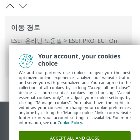
이동 경로
ESET 온라인 도움말
>
ESET PROTECT On-
Prem
>
ESET PROTECT On-Prem 사용
>
Your account, your cookies
ESET PROTECT On-Prem 기본 메뉴
>
정책
choice
> ESET PROTECT On-Prem에서 제품 구성
We and our partners use cookies to give you the best
optimized online experience, analyze our website traffic,
and serve you with personalized ads. You can agree to the
collection of all cookies by clicking "Accept all and close",
decline all non-essential cookies by choosing "Accept
essential cookies only", or adjust your cookie settings by
clicking "Manage cookies". You also have the right to
withdraw your consent or change your cookie preferences
anytime by clicking the "Manage cookies" link in our website
데스크톱 사이트 보기
footer or in your account settings (if available). For more
End of Life
information, see our
Cookie Policy
.
ESET 지식 베이스
ACCEPT ALL AND CLOSE
ESET 포럼