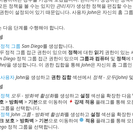
모든 정책을 볼 수는 있지만
관리자
가 생성한 정책을 편집할 수는
권한이 설정되어 있기 때문입니다. 사용자
John
은 자신의 홈 그
는 다음 단계를 수행해야 합니다.
성
새
정적 그룹
San Diego
를 생성합니다.
두
정적 그룹 접근 권한이 있으며
정책
에 대한
읽기
권한이 있는 
n Diego
정적 그룹 접근 권한이 있으며
그룹과 컴퓨터
및
정책
에
ohn)
을 생성합니다. 이 권한 집합을 통해
John
은 자신의 홈 그룹
.
새
사용자
John
을 생성하고
권한 집합
섹션에서
정책 - 모두(John)
성
새
정책
모두 - 방화벽 활성화
를 생성하고
설정
섹션을 확장한 다음
호
>
방화벽
>
기본
으로 이동하여
강제 적용
플래그를 통해 모
 그룹을 선택합니다.
새
정책
John 그룹 - 방화벽 활성화
를 생성하고
설정
섹션을 확장한
크 보호
>
방화벽
>
기본
으로 이동하여
적용
플래그를 통해 모
ego
정적 그룹을 선택합니다.