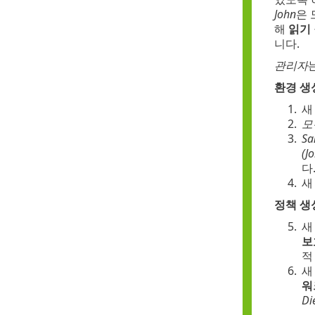
John
은 
해
읽기
니다.
관리자
환경 생
1.
2.
모
3.
Sa
(J
다
4.
정책 생
5.
보
적
6.
워
Di