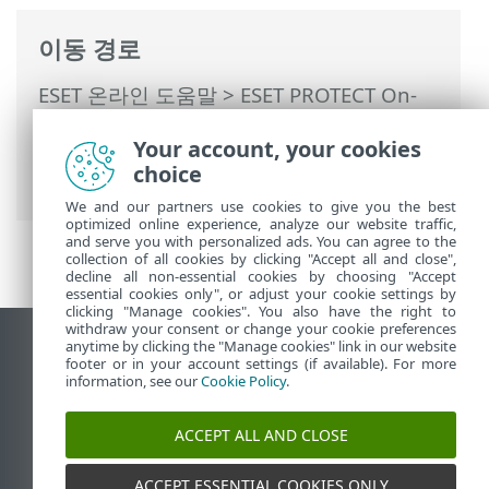
이동 경로
ESET 온라인 도움말
>
ESET PROTECT On-
Prem
>
ESET PROTECT On-Prem 사용
>
Your account, your cookies
ESET PROTECT On-Prem 기본 메뉴
>
자세
choice
히
>
접근 권한
>
권한 집합
> 권한 목록
We and our partners use cookies to give you the best
optimized online experience, analyze our website traffic,
and serve you with personalized ads. You can agree to the
collection of all cookies by clicking "Accept all and close",
decline all non-essential cookies by choosing "Accept
essential cookies only", or adjust your cookie settings by
clicking "Manage cookies". You also have the right to
withdraw your consent or change your cookie preferences
anytime by clicking the "Manage cookies" link in our website
데스크톱 사이트 보기
footer or in your account settings (if available). For more
End of Life
information, see our
Cookie Policy
.
ESET 지식 베이스
ACCEPT ALL AND CLOSE
ESET 포럼
ESET Status Portal
ACCEPT ESSENTIAL COOKIES ONLY