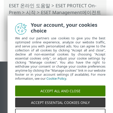
ESET 온라인 도움말
>
ESET PROTECT On-
Prem
>
시작
>
ESET Management에이전트
배포
>
원격 배포
>
ESET Remote
Your account, your cookies
Deployment Tool
> Active Directory에서
choice
컴퓨터 선택
We and our partners use cookies to give you the best
optimized online experience, analyze our website traffic,
and serve you with personalized ads. You can agree to the
collection of all cookies by clicking "Accept all and close",
decline all non-essential cookies by choosing "Accept
essential cookies only", or adjust your cookie settings by
clicking "Manage cookies". You also have the right to
withdraw your consent or change your cookie preferences
anytime by clicking the "Manage cookies" link in our website
데스크톱 사이트 보기
footer or in your account settings (if available). For more
End of Life
information, see our
Cookie Policy
.
ESET 지식 베이스
ACCEPT ALL AND CLOSE
ESET 포럼
ESET Status Portal
ACCEPT ESSENTIAL COOKIES ONLY
국가별 지원