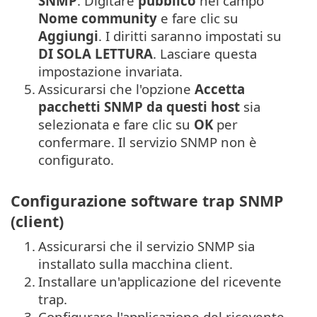
SNMP
. Digitare
pubblico
nel campo
Nome community
e fare clic su
Aggiungi
. I diritti saranno impostati su
DI SOLA LETTURA
. Lasciare questa
impostazione invariata.
5.
Assicurarsi che l'opzione
Accetta
pacchetti SNMP da questi host
sia
selezionata e fare clic su
OK
per
confermare. Il servizio SNMP non è
configurato.
Configurazione software trap SNMP
(client)
1.
Assicurarsi che il servizio SNMP sia
installato sulla macchina client.
2.
Installare un'applicazione del ricevente
trap.
3.
Configurare l'applicazione del ricevente