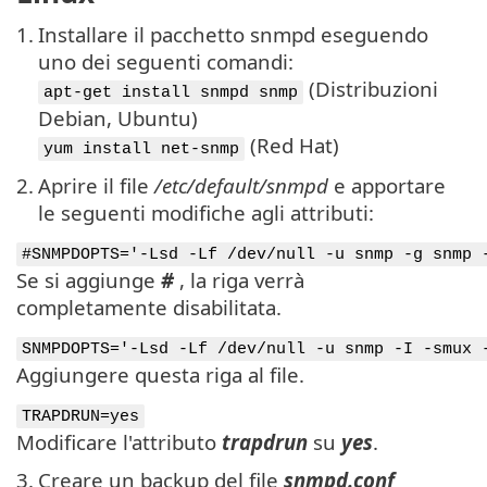
1.
Installare il pacchetto snmpd eseguendo
uno dei seguenti comandi:
(Distribuzioni
apt-get install snmpd snmp
Debian, Ubuntu)
(Red Hat)
yum install net-snmp
2.
Aprire il file
/etc/default/snmpd
e apportare
le seguenti modifiche agli attributi:
#SNMPDOPTS='-Lsd -Lf /dev/null -u snmp -g snmp 
Se si aggiunge
#
, la riga verrà
completamente disabilitata.
SNMPDOPTS='-Lsd -Lf /dev/null -u snmp -I -smux 
Aggiungere questa riga al file.
TRAPDRUN=yes
Modificare l'attributo
trapdrun
su
yes
.
3.
Creare un backup del file
snmpd.conf