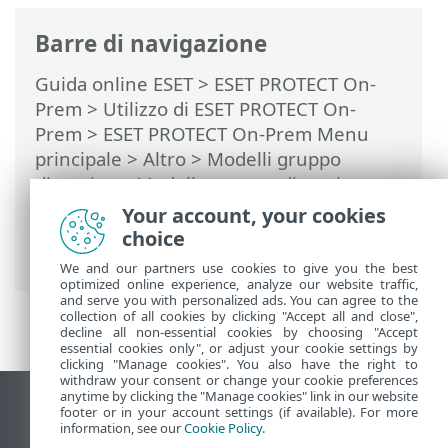
Barre di navigazione
Guida online ESET
>
ESET PROTECT On-
Prem
>
Utilizzo di ESET PROTECT On-
Prem
>
ESET PROTECT On-Prem Menu
principale
>
Altro
>
Modelli gruppo
dinamico
>
Modello gruppo dinamico -
esempi
> Gruppo dinamico - non è stata
Your account, your cookies
installata una versione specifica di un
choice
software, ma esistono altre versioni
We and our partners use cookies to give you the best
optimized online experience, analyze our website traffic,
and serve you with personalized ads. You can agree to the
collection of all cookies by clicking "Accept all and close",
decline all non-essential cookies by choosing "Accept
essential cookies only", or adjust your cookie settings by
clicking "Manage cookies". You also have the right to
withdraw your consent or change your cookie preferences
anytime by clicking the "Manage cookies" link in our website
Visualizza sito desktop
footer or in your account settings (if available). For more
information, see our
Cookie Policy
.
End of Life