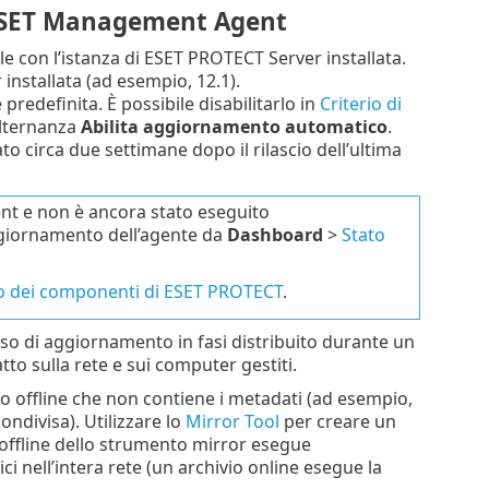
ESET Management Agent
e con l’istanza di ESET PROTECT Server installata.
installata (ad esempio, 12.1).
redefinita. È possibile disabilitarlo in
Criterio di
 alternanza
Abilita aggiornamento automatico
.
circa due settimane dopo il rilascio dell’ultima
nt e non è ancora stato eseguito
ggiornamento dell’agente da
Dashboard
>
Stato
to dei componenti di ESET PROTECT
.
o di aggiornamento in fasi distribuito durante un
to sulla rete e sui computer gestiti.
io offline che non contiene i metadati (ad esempio,
ondivisa). Utilizzare lo
Mirror Tool
per creare un
o offline dello strumento mirror esegue
nell’intera rete (un archivio online esegue la