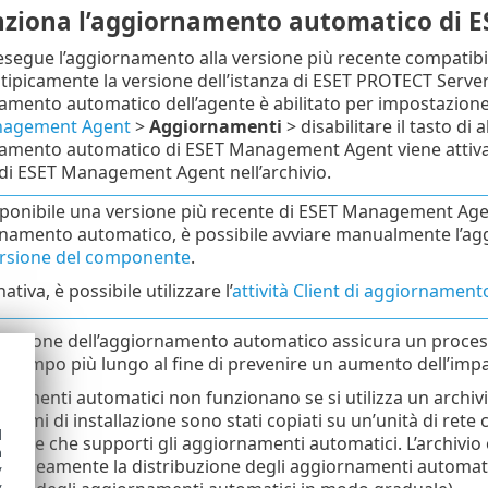
ziona l’aggiornamento automatico di 
esegue l’aggiornamento alla versione più recente compatibil
tipicamente la versione dell’istanza di ESET PROTECT Server 
amento automatico dell’agente è abilitato per impostazione p
nagement Agent
>
Aggiornamenti
> disabilitare il tasto di
amento automatico di ESET Management Agent viene attivato 
di ESET Management Agent nell’archivio.
sponibile una versione più recente di ESET Management Age
rnamento automatico, è possibile avviare manualmente l’a
ersione del componente
.
nativa, è possibile utilizzare l’
attività Client di aggiornamen
tazione dell’aggiornamento automatico assicura un process
i tempo più lungo al fine di prevenire un aumento dell’impat
rnamenti automatici non funzionano se si utilizza un archiv
rammi di installazione sono stati copiati su un’unità di rete c
d
offline che supporti gli aggiornamenti automatici. L’archivi
h
aneamente la distribuzione degli aggiornamenti automatici 
y
y