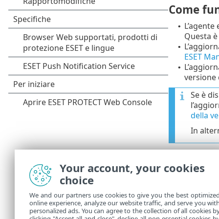
Come fun
L’agente 
•
Questa è 
L’aggiorn
•
ESET Ma
L’aggiorn
•
versione 
Se è di
l’aggio
della v
In alter
La proget
•
periodo d
Your account, your cookies
choice
Gli aggio
•
se i prog
We and our partners use cookies to give you the best optimize
archivio 
online experience, analyze our website traffic, and serve you wit
contempor
personalized ads. You can agree to the collection of all cookies b
clicking "Accept all and close", decline all non-essential cookies b