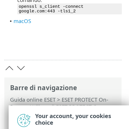
openssl s_client -connect
google.com:443 -tls1_2
macOS
•
Barre di navigazione
Guida online ESET
>
ESET PROTECT On-
Prem
>
Utilizzo di ESET PROTECT On-
Prem
>
ESET PROTECT On-Prem Menu
Your account, your cookies
principale
>
Altro
>
Impostazioni
>
choice
Protezione avanzata