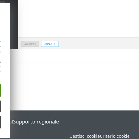
d
h
y
y
e
o
s
e
e
Portal
Supporto regionale
Gestisci cookie
Criterio cookie