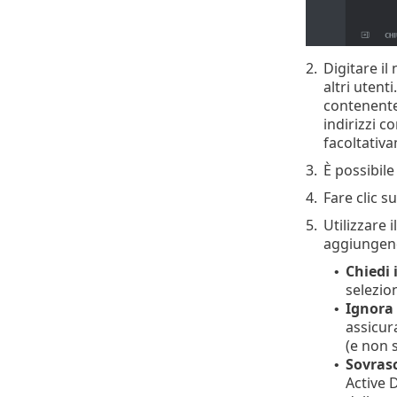
2.
Digitare i
altri utent
contenente
indirizzi c
facoltativ
3.
È possibil
4.
Fare clic s
5.
Utilizzare 
aggiungend
Chiedi 
•
selezio
Ignora 
•
assicur
(e non s
Sovrasc
•
Active 