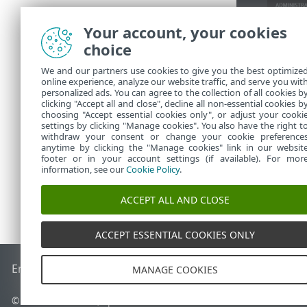
Your account, your cookies
choice
We and our partners use cookies to give you the best optimize
online experience, analyze our website traffic, and serve you wit
personalized ads. You can agree to the collection of all cookies b
clicking "Accept all and close", decline all non-essential cookies b
choosing "Accept essential cookies only", or adjust your cooki
settings by clicking "Manage cookies". You also have the right t
withdraw your consent or change your cookie preference
anytime by clicking the "Manage cookies" link in our websit
footer or in your account settings (if available). For mor
information, see our
Cookie Policy
.
ACCEPT ALL AND CLOSE
ACCEPT ESSENTIAL COOKIES ONLY
End of Life
ESET Knowledge Base
Forum ESET
ESET Status 
MANAGE COOKIES
© 1992 - 2026 ESET, spol. s r.o. - Tutti i diritti riservati.