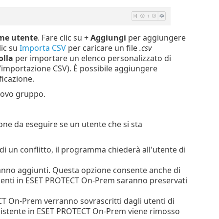
e utente
. Fare clic su +
Aggiungi
per aggiungere
lic su
Importa CSV
per caricare un file
.csv
olla
per importare un elenco personalizzato di
all’importazione CSV). È possibile aggiungere
ficazione.
uovo gruppo.
one da eseguire se un utente che si sta
di un conflitto, il programma chiederà all'utente di
ranno aggiunti. Questa opzione consente anche di
esenti in ESET PROTECT On-Prem saranno preservati
CT On-Prem verranno sovrascritti dagli utenti di
 esistente in ESET PROTECT On-Prem viene rimosso