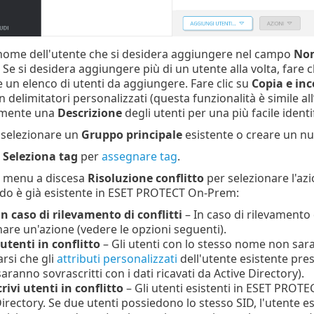
l nome dell'utente che si desidera aggiungere nel campo
Nom
i. Se si desidera aggiungere più di un utente alla volta, fare c
 un elenco di utenti da aggiungere. Fare clic su
Copia e inc
on delimitatori personalizzati (questa funzionalità è simile 
amente una
Descrizione
degli utenti per una più facile identi
e selezionare un
Gruppo principale
esistente o creare un n
u
Seleziona tag
per
assegnare tag
.
il menu a discesa
Risoluzione conflitto
per selezionare l'azi
o è già esistente in ESET PROTECT On-Prem:
in caso di rilevamento di conflitti
– In caso di rilevamento 
nare un'azione (vedere le opzioni seguenti).
utenti in conflitto
– Gli utenti con lo stesso nome non sa
arsi che gli
attributi personalizzati
dell'utente esistente pr
aranno sovrascritti con i dati ricavati da Active Directory).
rivi utenti in conflitto
– Gli utenti esistenti in ESET PROTE
Directory. Se due utenti possiedono lo stesso SID, l'utente