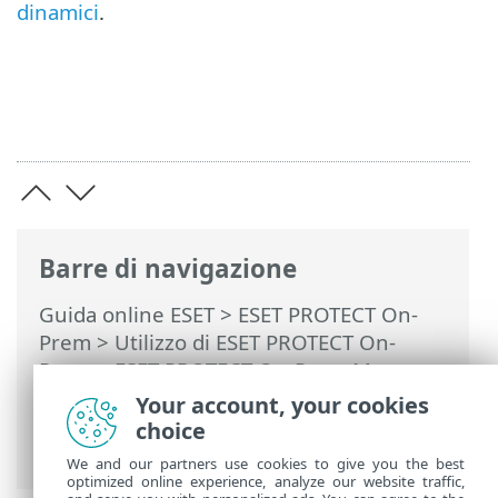
dinamici
.
Barre di navigazione
Guida online ESET
>
ESET PROTECT On-
Prem
>
Utilizzo di ESET PROTECT On-
Prem
>
ESET PROTECT On-Prem Menu
principale
>
Altro
>
Modelli gruppo
Your account, your cookies
dinamico
> Come automatizzare ESET
choice
PROTECT On-Prem
We and our partners use cookies to give you the best
optimized online experience, analyze our website traffic,