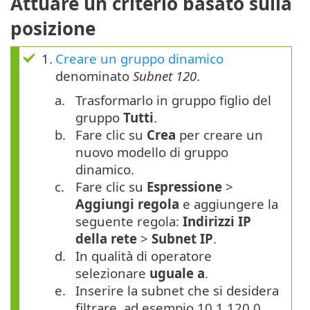
Attuare un criterio basato sulla
posizione
1.
Creare un gruppo dinamico
denominato
Subnet 120
.
a.
Trasformarlo in gruppo figlio del
gruppo
Tutti
.
b.
Fare clic su
Crea
per creare un
nuovo modello di gruppo
dinamico.
c.
Fare clic su
Espressione
>
Aggiungi regola
e aggiungere la
seguente regola:
Indirizzi IP
della rete
>
Subnet IP
.
d.
In qualità di operatore
selezionare
uguale a
.
e.
Inserire la subnet che si desidera
filtrare, ad esempio 10.1.120.0