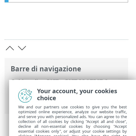
Barre di navigazione
Guida online ESET
>
ESET PROTECT On-
Prem
>
Utilizzo di ESET PROTECT On-
Your account, your cookies
Prem
> Informazioni su ESET PROTECT
choice
On-Prem
We and our partners use cookies to give you the best
optimized online experience, analyze our website traffic,
and serve you with personalized ads. You can agree to the
collection of all cookies by clicking "Accept all and close",
decline all non-essential cookies by choosing "Accept
essential cookies only", or adjust your cookie settings by