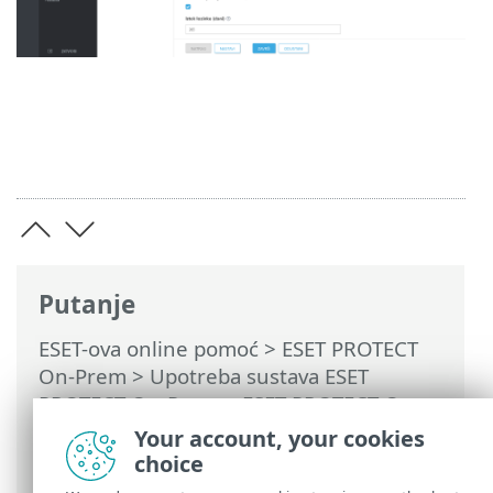
Putanje
ESET-ova online pomoć
>
ESET PROTECT
On-Prem
>
Upotreba sustava ESET
PROTECT On-Prem
>
ESET PROTECT On-
Prem Glavni izbornik
>
Više
>
Prava
Your account, your cookies
pristupa
>
Korisnici
> Promjena lozinke
choice
korisnika