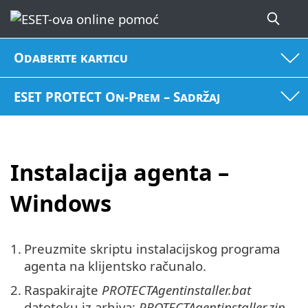
Odaberite karticu
ESET PROTECT On-Prem – Sadržaj
Instalacija agenta –
Windows
1.
Preuzmite skriptu instalacijskog programa
agenta na klijentsko računalo.
2.
Raspakirajte
PROTECTAgentinstaller.bat
datoteku iz arhiva:
PROTECTAgentinstaller.zip
.