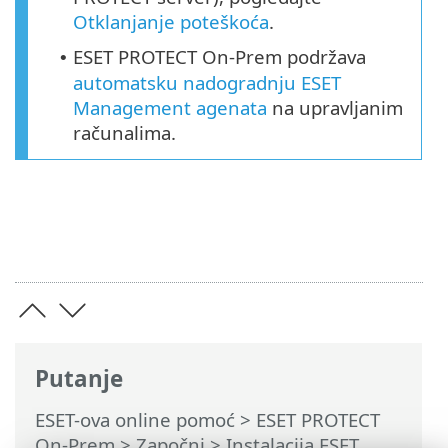
Otklanjanje poteškoća
.
ESET PROTECT On-Prem podržava
•
automatsku nadogradnju ESET
Management agenata
na upravljanim
računalima.
Putanje
ESET-ova online pomoć
>
ESET PROTECT
On-Prem
>
Započni
>
Instalacija ESET