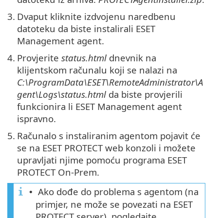
3.
Dvaput kliknite izdvojenu naredbenu
datoteku da biste instalirali ESET
Management agent.
4.
Provjerite
status.html
dnevnik na
klijentskom računalu koji se nalazi na
C:\ProgramData\ESET\RemoteAdministrator\A
gent\Logs\status.html
da biste provjerili
funkcionira li ESET Management agent
ispravno.
5.
Računalo s instaliranim agentom pojavit će
se na ESET PROTECT web konzoli i možete
upravljati njime pomoću programa ESET
PROTECT On-Prem.
Ako dođe do problema s agentom (na
•
primjer, ne može se povezati na ESET
PROTECT server), pogledajte