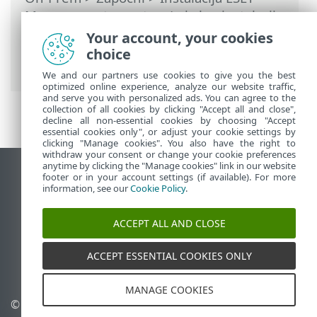
Management agenta
>
Lokalna instalacija
>
Stvaranje instalacijskog programa za
Your account, your cookies
skriptu agenta—Windows/Linux/macOS
>
choice
Instalacija agenta – Windows
We and our partners use cookies to give you the best
optimized online experience, analyze our website traffic,
and serve you with personalized ads. You can agree to the
collection of all cookies by clicking "Accept all and close",
decline all non-essential cookies by choosing "Accept
essential cookies only", or adjust your cookie settings by
clicking "Manage cookies". You also have the right to
withdraw your consent or change your cookie preferences
anytime by clicking the "Manage cookies" link in our website
Prikaži stranicu za radnu površinu
footer or in your account settings (if available). For more
information, see our
Cookie Policy
.
End of Life
ESET-ova baza znanja
ACCEPT ALL AND CLOSE
ESET-ov forum
ESET Status Portal
ACCEPT ESSENTIAL COOKIES ONLY
Regionalna podrška
MANAGE COOKIES
© 1992 - 2026 ESET, spol. s
Upravljanje kolačićima