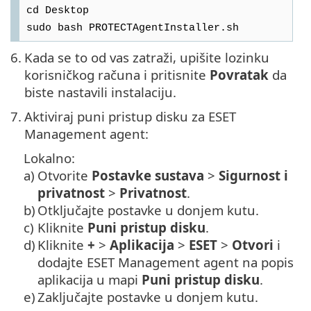
cd Desktop
sudo bash PROTECTAgentInstaller.sh
6.
Kada se to od vas zatraži, upišite lozinku
korisničkog računa i pritisnite
Povratak
da
biste nastavili instalaciju.
7.
Aktiviraj puni pristup disku za ESET
Management agent:
Lokalno:
a)
Otvorite
Postavke sustava
>
Sigurnost i
privatnost
>
Privatnost
.
b)
Otključajte postavke u donjem kutu.
c)
Kliknite
Puni pristup disku
.
d)
Kliknite
+
>
Aplikacija
>
ESET
>
Otvori
i
dodajte ESET Management agent na popis
aplikacija u mapi
Puni pristup disku
.
e)
Zaključajte postavke u donjem kutu.