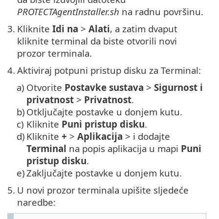
PROTECTAgentInstaller.sh
na radnu površinu.
3.
Kliknite
Idi na
>
Alati
, a zatim dvaput
kliknite terminal da biste otvorili novi
prozor terminala.
4.
Aktiviraj potpuni pristup disku za Terminal:
a)
Otvorite
Postavke sustava
>
Sigurnost i
privatnost
>
Privatnost
.
b)
Otključajte postavke u donjem kutu.
c)
Kliknite
Puni pristup disku
.
d)
Kliknite
+
>
Aplikacija
> i dodajte
Terminal
na popis aplikacija u mapi
Puni
pristup disku
.
e)
Zaključajte postavke u donjem kutu.
5.
U novi prozor terminala upišite sljedeće
naredbe: