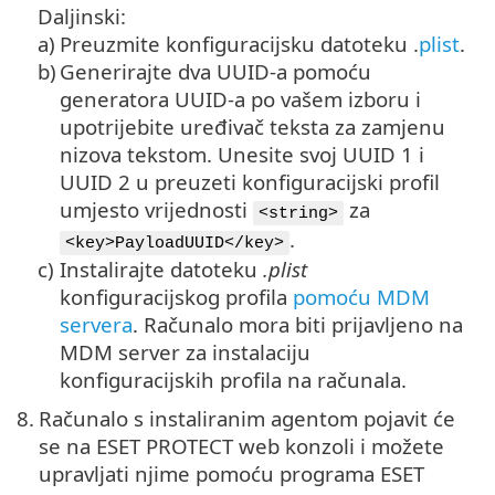
Daljinski:
a)
Preuzmite konfiguracijsku datoteku .
plist
.
b)
Generirajte dva UUID-a pomoću
generatora UUID-a po vašem izboru i
upotrijebite uređivač teksta za zamjenu
nizova tekstom. Unesite svoj UUID 1 i
UUID 2 u preuzeti konfiguracijski profil
umjesto vrijednosti
za
<string>
.
<key>PayloadUUID</key>
c)
Instalirajte datoteku
.plist
konfiguracijskog profila
pomoću MDM
servera
. Računalo mora biti prijavljeno na
MDM server za instalaciju
konfiguracijskih profila na računala.
8.
Računalo s instaliranim agentom pojavit će
se na ESET PROTECT web konzoli i možete
upravljati njime pomoću programa ESET