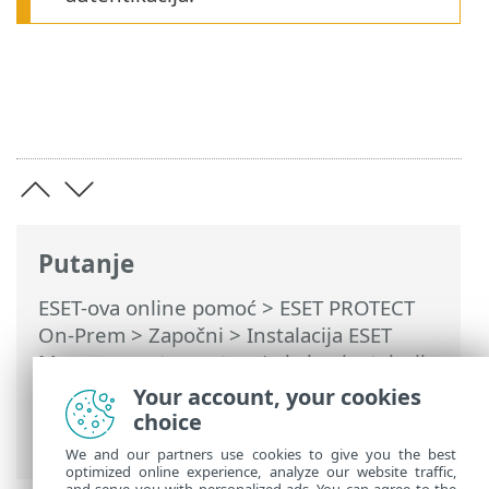
Putanje
ESET-ova online pomoć
>
ESET PROTECT
On-Prem
>
Započni
>
Instalacija ESET
Management agenta
>
Lokalna instalacija
>
Stvaranje instalacijskog programa za
Your account, your cookies
skriptu agenta—Windows/Linux/macOS
>
choice
Instalacija agenta – macOS
We and our partners use cookies to give you the best
optimized online experience, analyze our website traffic,