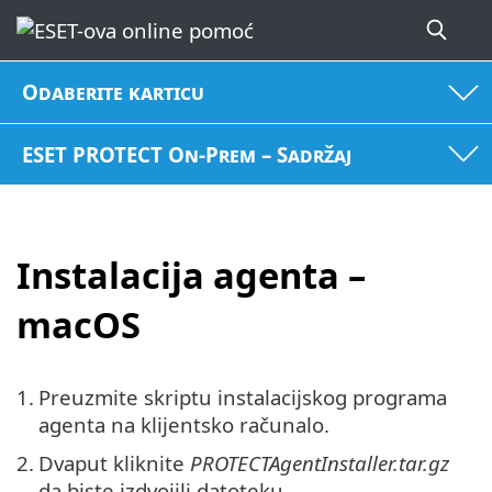
Odaberite karticu
ESET PROTECT On-Prem – Sadržaj
Instalacija agenta –
macOS
1.
Preuzmite skriptu instalacijskog programa
agenta na klijentsko računalo.
2.
Dvaput kliknite
PROTECTAgentInstaller.tar.gz
da biste izdvojili datoteku