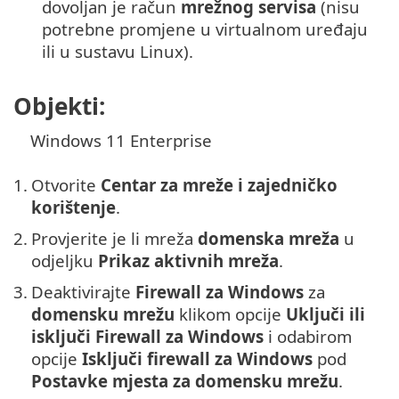
dovoljan je račun
mrežnog servisa
(nisu
potrebne promjene u virtualnom uređaju
ili u sustavu Linux).
Objekti:
Windows 11 Enterprise
1.
Otvorite
Centar za mreže i zajedničko
korištenje
.
2.
Provjerite je li mreža
domenska mreža
u
odjeljku
Prikaz aktivnih mreža
.
3.
Deaktivirajte
Firewall za Windows
za
domensku mrežu
klikom opcije
Uključi ili
isključi
Firewall za Windows
i odabirom
opcije
Isključi firewall za Windows
pod
Postavke mjesta za domensku mrežu
.