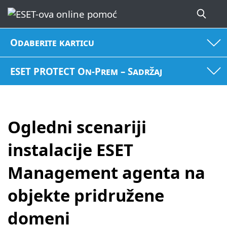
Odaberite karticu
ESET PROTECT On-Prem – Sadržaj
Ogledni scenariji
instalacije ESET
Management agenta na
objekte pridružene
domeni