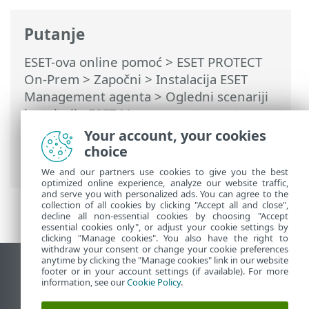
Putanje
ESET-ova online pomoć
>
ESET PROTECT
On-Prem
>
Započni
>
Instalacija ESET
Management agenta
>
Ogledni scenariji
instalacije ESET Management agenta
>
Ogledni scenariji instalacije ESET
Your account, your cookies
Management agenta na objekte
choice
pridružene domeni
We and our partners use cookies to give you the best
optimized online experience, analyze our website traffic,
and serve you with personalized ads. You can agree to the
collection of all cookies by clicking "Accept all and close",
decline all non-essential cookies by choosing "Accept
essential cookies only", or adjust your cookie settings by
clicking "Manage cookies". You also have the right to
withdraw your consent or change your cookie preferences
anytime by clicking the "Manage cookies" link in our website
Prikaži stranicu za radnu površinu
footer or in your account settings (if available). For more
information, see our
Cookie Policy
.
End of Life
ESET-ova baza znanja