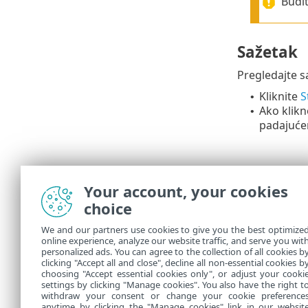
Budit
Sažetak
Pregledajte s
Kliknite
S
•
Ako klik
•
padajuće
Your account, your cookies
choice
We and our partners use cookies to give you the best optimize
online experience, analyze our website traffic, and serve you wit
personalized ads. You can agree to the collection of all cookies b
U stavci
Zada
clicking "Accept all and close", decline all non-essential cookies b
choosing "Accept essential cookies only", or adjust your cooki
settings by clicking "Manage cookies". You also have the right t
withdraw your consent or change your cookie preference
anytime by clicking the "Manage cookies" link in our websit