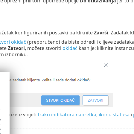
e oprezni prilikom upotrebe opcije
Do otkazivanja
jer to p
ažetak konfiguriranih postavki pa kliknite
Završi
. Zadatak kl
tvori okidač
(preporučeno) da biste odredili ciljeve zadataka k
nete
Zatvori
, možete stvoriti
okidač
kasnije: kliknite instanc
m izborniku.
d
h
y
ci
možete vidjeti
traku indikatora napretka
,
ikonu statusa
i
y
e
o
s
e