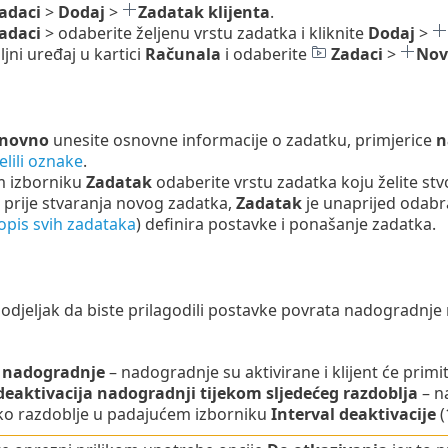
adaci
>
Dodaj
>
Zadatak klijenta
.
adaci
> odaberite željenu vrstu zadatka i kliknite
Dodaj
>
iljni uređaj u kartici
Računala
i odaberite
Zadaci
>
Nov
novno
unesite osnovne informacije o zadatku, primjerice
n
elili oznake
.
 izborniku
Zadatak
odaberite vrstu zadatka koju želite stvo
 prije stvaranja novog zadatka,
Zadatak
je unaprijed odabr
opis svih zadataka
) definira postavke i ponašanje zadatka.
j odjeljak da biste prilagodili postavke povrata nadogradnje
j nadogradnje
– nadogradnje su aktivirane i klijent će prim
 deaktivacija nadogradnji tijekom sljedećeg razdoblja
– n
o razdoblje u padajućem izborniku
Interval deaktivacije
(