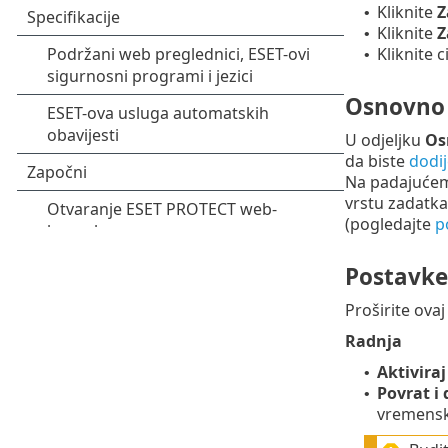
Kliknite
Z
•
Kliknite
Z
•
Kliknite c
•
Osnovno
U odjeljku
Os
da biste
dodij
Na padajućem
vrstu zadatka
(pogledajte
p
Postavke
Proširite ova
Radnja
Aktivira
•
Povrat i
•
vremensk