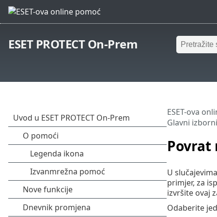
ESET PROTECT On-Prem
ESET-ova onl
Glavni izborn
Povrat
U slučajevima
primjer, za is
izvršite ovaj 
Odaberite jed