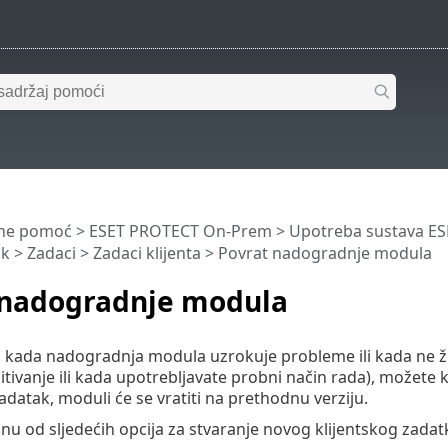
ine pomoć
>
ESET PROTECT On-Prem
>
Upotreba sustava E
ik
>
Zadaci
>
Zadaci klijenta
> Povrat nadogradnje modula
 nadogradnje modula
 kada nadogradnja modula uzrokuje probleme ili kada ne žel
pitivanje ili kada upotrebljavate probni način rada), možete 
zadatak, moduli će se vratiti na prethodnu verziju.
nu od sljedećih opcija za stvaranje novog klijentskog zadat