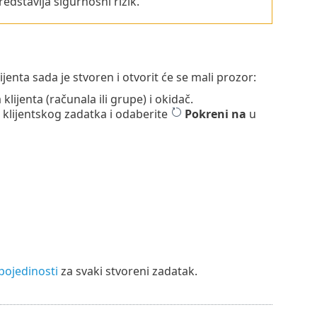
redstavlja sigurnosni rizik.
ijenta sada je stvoren i otvorit će se mali prozor:
lijenta (računala ili grupe) i okidač.
u klijentskog zadatka i odaberite
Pokreni na
u
pojedinosti
za svaki stvoreni zadatak.