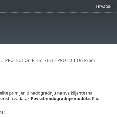
Hrvatski
SET PROTECT On-Prem
>
ESET PROTECT On-Prem
ite primijeniti nadogradnju na sve klijente (na
koristiti zadatak
Povrat nadogradnje modula
. Kad
ka: