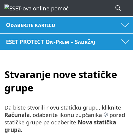
Odaberite karticu
ESET PROTECT On-Prem – Sadržaj
Stvaranje nove statičke
grupe
Da biste stvorili novu statičku grupu, kliknite
Računala
, odaberite ikonu zupčanika
pored
statičke grupe pa odaberite
Nova statička
grupa
.