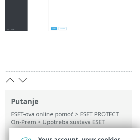
Putanje
ESET-ova online pomoć
>
ESET PROTECT
On-Prem
>
Upotreba sustava ESET
PROTECT On-Prem
>
ESET PROTECT On-
Prem Glavni izbornik
>
Računala
>
Grupe
Your account, your cookies