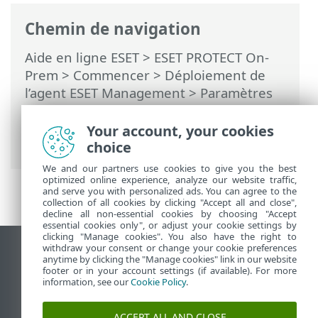
Chemin de navigation
Aide en ligne ESET
>
ESET PROTECT On-
Prem
>
Commencer
>
Déploiement de
l’agent ESET Management
>
Paramètres
de ESET Management Agent
> Créer une
politique pour l'intervalle de connexion
Your account, your cookies
de l'agent ESET Management
choice
We and our partners use cookies to give you the best
optimized online experience, analyze our website traffic,
and serve you with personalized ads. You can agree to the
collection of all cookies by clicking "Accept all and close",
decline all non-essential cookies by choosing "Accept
essential cookies only", or adjust your cookie settings by
clicking "Manage cookies". You also have the right to
withdraw your consent or change your cookie preferences
Afficher le site des postes de travail
anytime by clicking the "Manage cookies" link in our website
footer or in your account settings (if available). For more
End of Life
information, see our
Cookie Policy
.
Base de connaissances ESET
Forum ESET
ACCEPT ALL AND CLOSE