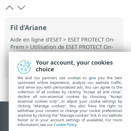
Fil d'Ariane
Aide en ligne d'ESET
>
ESET PROTECT On-
Prem
>
Utilisation de ESET PROTECT On-
Prem
>
ESET PROTECT On-Prem Menu
principal
>
Détections
> Créer une
Your account, your cookies
exclusion
choice
We and our partners use cookies to give you the best
optimized online experience, analyze our website traffic,
and serve you with personalized ads. You can agree to the
collection of all cookies by clicking "Accept all and close",
decline all non-essential cookies by choosing "Accept
essential cookies only", or adjust your cookie settings by
clicking "Manage cookies". You also have the right to
withdraw your consent or change your cookie preferences
Afficher le site pour ordinateur de bureau
anytime by clicking the "Manage cookies" link in our website
footer or in your account settings (if available). For more
End of Life
information, see our
Cookie Policy
.
Base de connaissances ESET