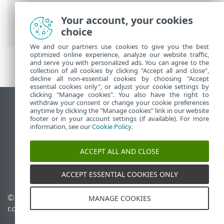
principal
>
Plus
>
Utilisateurs de
l'ordinateur
> Ajouter de nouveaux
Your account, your cookies
utilisateurs
choice
We and our partners use cookies to give you the best
optimized online experience, analyze our website traffic,
and serve you with personalized ads. You can agree to the
collection of all cookies by clicking "Accept all and close",
decline all non-essential cookies by choosing "Accept
essential cookies only", or adjust your cookie settings by
clicking "Manage cookies". You also have the right to
withdraw your consent or change your cookie preferences
Afficher le site pour ordinateur de bureau
anytime by clicking the "Manage cookies" link in our website
footer or in your account settings (if available). For more
End of Life
information, see our
Cookie Policy
.
Base de connaissances ESET
Forum ESET
ACCEPT ALL AND CLOSE
ESET Status Portal
Assistance régionale
ACCEPT ESSENTIAL COOKIES ONLY
© 1992 - 2026 ESET, spol. s
Gérer les témoins
MANAGE COOKIES
r.o. - Tous droits réservés.
Politique relative aux
témoins