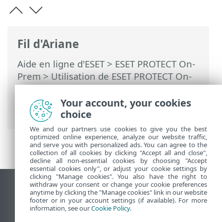
Fil d'Ariane
Aide en ligne d'ESET
>
ESET PROTECT On-
Prem
>
Utilisation de ESET PROTECT On-
Prem
>
ESET PROTECT On-Prem Menu
principal
>
Plus
>
Gestion des licences
>
Your account, your cookies
Ajouter une licence - Clé de licence
choice
We and our partners use cookies to give you the best
optimized online experience, analyze our website traffic,
and serve you with personalized ads. You can agree to the
collection of all cookies by clicking "Accept all and close",
decline all non-essential cookies by choosing "Accept
essential cookies only", or adjust your cookie settings by
clicking "Manage cookies". You also have the right to
withdraw your consent or change your cookie preferences
Afficher le site pour ordinateur de bureau
anytime by clicking the "Manage cookies" link in our website
footer or in your account settings (if available). For more
End of Life
information, see our
Cookie Policy
.
Base de connaissances ESET