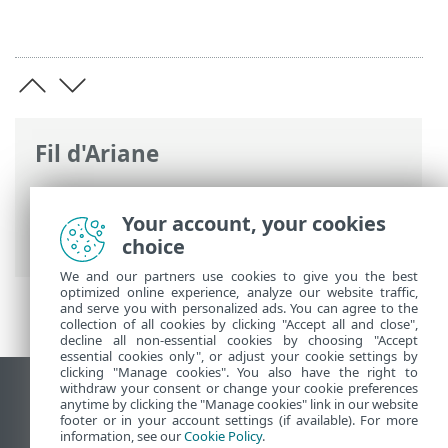
Fil d'Ariane
Aide en ligne d'ESET
>
ESET PROTECT On-
Prem
>
Présentation de ESET PROTECT
Your account, your cookies
On-Prem
> À propos de l'aide
choice
We and our partners use cookies to give you the best
optimized online experience, analyze our website traffic,
and serve you with personalized ads. You can agree to the
collection of all cookies by clicking "Accept all and close",
decline all non-essential cookies by choosing "Accept
essential cookies only", or adjust your cookie settings by
clicking "Manage cookies". You also have the right to
withdraw your consent or change your cookie preferences
Afficher le site pour ordinateur de bureau
anytime by clicking the "Manage cookies" link in our website
footer or in your account settings (if available). For more
End of Life
information, see our
Cookie Policy
.