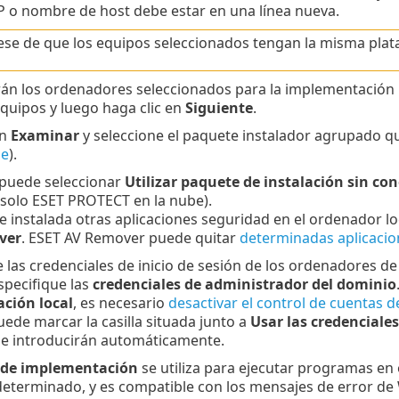
IP o nombre de host debe estar en una línea nueva.
se de que los equipos seleccionados tengan la misma plataf
án los ordenadores seleccionados para la implementación
equipos y luego haga clic en
Siguiente
.
en
Examinar
y seleccione el paquete instalador agrupado 
be
).
puede seleccionar
Utilizar paquete de instalación sin co
solo ESET PROTECT en la nube).
ne instalada otras aplicaciones seguridad en el ordenador lo
ver
. ESET AV Remover puede quitar
determinadas aplicacio
e las credenciales de inicio de sesión de los ordenadores d
specifique las
credenciales de administrador del dominio
ción local
, es necesario
desactivar el control de cuentas 
ede marcar la casilla situada junto a
Usar las credenciale
se introducirán automáticamente.
de implementación
se utiliza para ejecutar programas e
determinado, y es compatible con los mensajes de error d