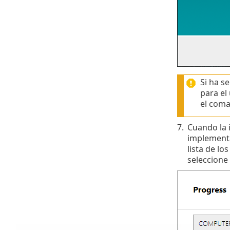
Si ha s
para el
el com
7.
Cuando la 
implementa
lista de lo
seleccione