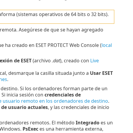
orma (sistemas operativos de 64 bits o 32 bits).
 remota. Asegúrese de que se hayan agregado
que ha creado en ESET PROTECT Web Console (
local
nexión de ESET
(archivo
.dat
), creado con
Live
cal, desmarque la casilla situada junto a
Usar ESET
nes
.
e destino. Si los ordenadores forman parte de un
. Si inicia sesión con
credenciales de
de usuario remoto en los ordenadores de destino
.
s de usuario actuales
, y las credenciales de inicio
n ordenadores remotos. El método
Integrado
es un
e Windows.
PsExec
es una herramienta externa,