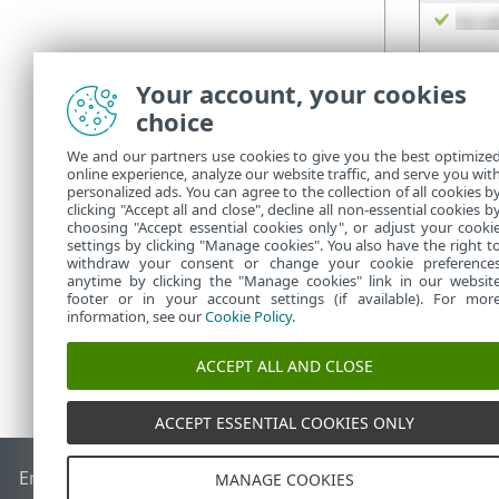
Puede verifica
Your account, your cookies
para asegura
choice
La impl
We and our partners use cookies to give you the best optimize
capítul
online experience, analyze our website traffic, and serve you wit
personalized ads. You can agree to the collection of all cookies b
verific
clicking "Accept all and close", decline all non-essential cookies b
choosing "Accept essential cookies only", or adjust your cooki
settings by clicking "Manage cookies". You also have the right t
withdraw your consent or change your cookie preference
anytime by clicking the "Manage cookies" link in our websit
footer or in your account settings (if available). For mor
information, see our
Cookie Policy
.
ACCEPT ALL AND CLOSE
ACCEPT ESSENTIAL COOKIES ONLY
End of Life
Base de conocimiento de ESET
Foro de ESET
ES
MANAGE COOKIES