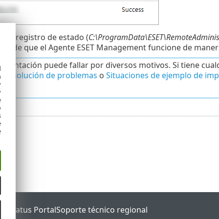
r el registro de estado (
C:\ProgramData\ESET\RemoteAdminist
rse de que el Agente ESET Management funcione de manera
ementación puede fallar por diversos motivos. Si tiene cual
d
o Resolución de problemas
o
Situaciones de ejemplo de i
h
y
adas
.
y
e
o
s
e
e
ET Status Portal
Soporte técnico regional