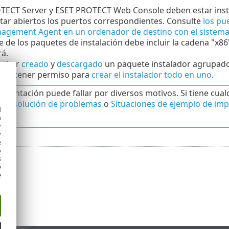
TECT Server y ESET PROTECT Web Console deben estar insta
ar abiertos los puertos correspondientes. Consulte
los pu
agement Agent en un ordenador de destino con el sistem
 de los paquetes de instalación debe incluir la cadena "x86
á.
haber
creado
y
descargado
un paquete instalador agrupado 
ario tener permiso para
crear el instalador todo en uno
.
ementación puede fallar por diversos motivos. Si tiene cual
o Resolución de problemas
o
Situaciones de ejemplo de i
d
adas
.
h
y
y
e
o
s
e
e