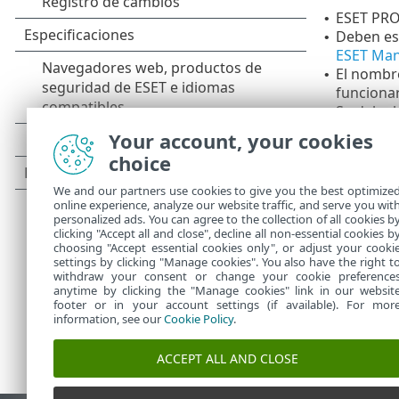
ESET PRO
•
Deben est
•
ESET Man
El nombre
•
funcionar
Se debe 
•
Es neces
•
Your account, your cookies
choice
La impl
capítul
We and our partners use cookies to give you the best optimize
verific
online experience, analyze our website traffic, and serve you wit
personalized ads. You can agree to the collection of all cookies b
clicking "Accept all and close", decline all non-essential cookies b
choosing "Accept essential cookies only", or adjust your cooki
settings by clicking "Manage cookies". You also have the right t
withdraw your consent or change your cookie preference
anytime by clicking the "Manage cookies" link in our websit
footer or in your account settings (if available). For mor
information, see our
Cookie Policy
.
ACCEPT ALL AND CLOSE