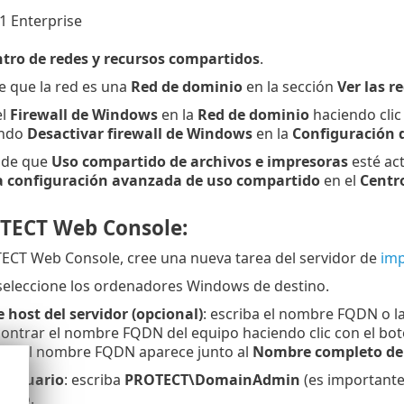
 Enterprise
tro de redes y recursos compartidos
.
 que la red es una
Red de dominio
en la sección
Ver las r
el
Firewall de Windows
en la
Red de dominio
haciendo clic
ando
Desactivar firewall de Windows
en la
Configuración 
 de que
Uso compartido de archivos e impresoras
esté act
a configuración avanzada de uso compartido
en el
Centr
TECT Web Console:
ECT Web Console, cree una nueva tarea del servidor de
imp
 seleccione los ordenadores Windows de destino.
host del servidor (opcional)
: escriba el nombre FQDN o la
ontrar el nombre FQDN del equipo haciendo clic con el bo
es
. El nombre FQDN aparece junto al
Nombre completo de
 usuario
: escriba
PROTECT\DomainAdmin
(es importante 
ario.