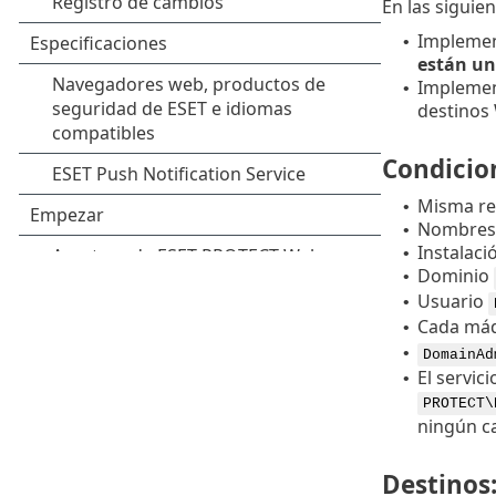
En las siguie
Implemen
•
están un
Implemen
•
destinos
Condicio
Misma red
•
Nombres F
•
Instalaci
•
Dominio
•
Usuario
•
Cada máq
•
•
DomainAd
El servi
•
PROTECT\
ningún ca
Destinos