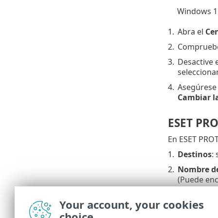
Windows 11
1.
Abra el
Cen
2.
Compruebe
3.
Desactive 
seleccion
4.
Asegúrese
Cambiar l
ESET PRO
En ESET PROT
1.
Destinos
:
2.
Nombre de 
(Puede enc
Propiedad
Your account, your cookies
3.
Nombre de
choice
de este usu