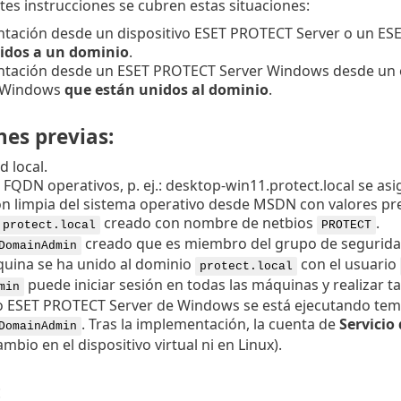
ntes instrucciones se cubren estas situaciones:
tación desde un dispositivo ESET PROTECT Server o un ES
idos a un dominio
.
tación desde un ESET PROTECT Server Windows desde un o
 Windows
que están unidos al dominio
.
nes previas:
 local.
QDN operativos, p. ej.: desktop-win11.protect.local se asign
ón limpia del sistema operativo desde MSDN con valores p
creado con nombre de netbios
.
protect.local
PROTECT
creado que es miembro del grupo de segurid
DomainAdmin
uina se ha unido al dominio
con el usuario
protect.local
puede iniciar sesión en todas las máquinas y realizar t
min
cio ESET PROTECT Server de Windows se está ejecutando tem
. Tras la implementación, la cuenta de
Servicio 
DomainAdmin
mbio en el dispositivo virtual ni en Linux).
: