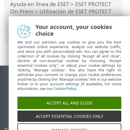
Ayuda en línea de ESET
>
ESET PROTECT
On-Prem
>
Utilización de ESET PROTECT
On-Prem
>
ESET PROTECT On-Prem Menú
principal
>
Tareas
>
Tareas del cliente
>
Your account, your cookies
Cerrar sesión
choice
We and our partners use cookies to give you the best
optimized online experience, analyze our website traffic,
and serve you with personalized ads. You can agree to the
collection of all cookies by clicking "Accept all and close",
decline all non-essential cookies by choosing "Accept
essential cookies only", or adjust your cookie settings by
clicking "Manage cookies". You also have the right to
withdraw your consent or change your cookie preferences
Ver sitio para ordenador
anytime by clicking the "Manage cookies" link in our website
footer or in your account settings (if available). For more
End of Life
information, see our
Cookie Policy
.
Base de conocimiento de ESET
Foro de ESET
ACCEPT ALL AND CLOSE
ESET Status Portal
Soporte técnico regional
ACCEPT ESSENTIAL COOKIES ONLY
© 1992 - 2026 ESET, spol. s
Administrar cookies